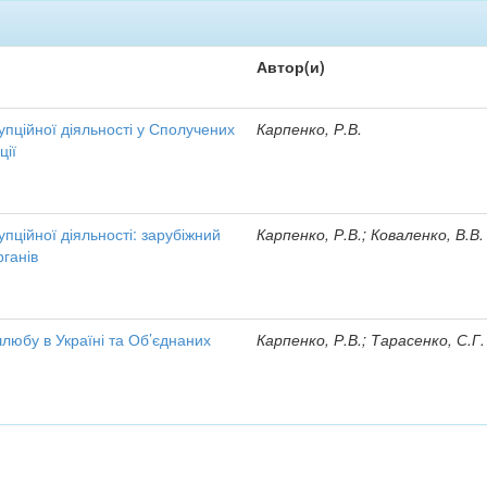
Автор(и)
упційної діяльності у Сполучених
Карпенко, Р.В.
ції
пційної діяльності: зарубіжний
Карпенко, Р.В.; Коваленко, В.В.
рганів
любу в Україні та Об’єднаних
Карпенко, Р.В.; Тарасенко, С.Г.