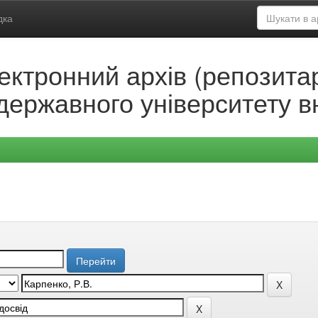
дка
ектронний архів (репозитар
державного університету в