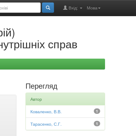
Вхід:
Мова
ій)
нутрішніх справ
Перегляд
Автор
Коваленко, В.В.
1
Тарасенко, С.Г.
1