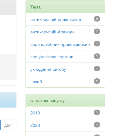
Тема
антикорупційна діяльність
2
антикорупційні заходи
1
види шлюбних правовідносин
1
спеціалізовані органи
1
укладення шлюбу
1
шлюб
1
за датою випуску
2019
1
далі
2020
1