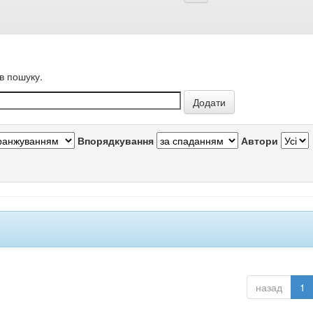
в пошуку.
Впорядкування
Автори
назад
1