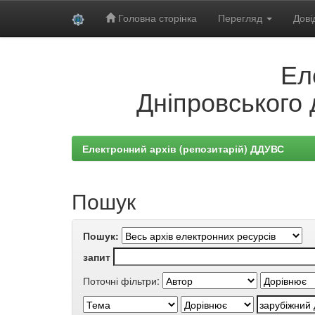
Головна сторінка
Перегляд
Дові
Skip
Ел
navigation
Дніпровського 
Електронний архів (репозитарій) ДДУВС
Пошук
Пошук:
запит
Поточні фільтри: