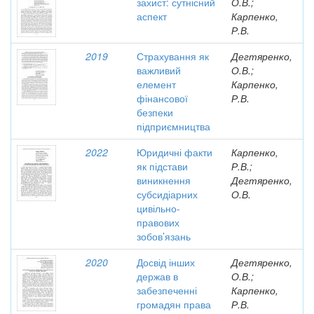
захист: сутнісний
О.В.;
аспект
Карпенко,
Р.В.
2019
Страхування як
Дегтяренко,
важливий
О.В.;
елемент
Карпенко,
фінансової
Р.В.
безпеки
підприємництва
2022
Юридичні факти
Карпенко,
як підстави
Р.В.;
виникнення
Дегтяренко,
субсидіарних
О.В.
цивільно-
правових
зобов’язань
2020
Досвід інших
Дегтяренко,
держав в
О.В.;
забезпеченні
Карпенко,
громадян права
Р.В.