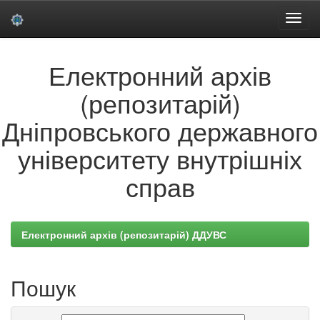
Skip
Електронний архів
navigation
(репозитарій)
Дніпровського державного
університету внутрішніх
справ
Електронний архів (репозитарій) ДДУВС
Пошук