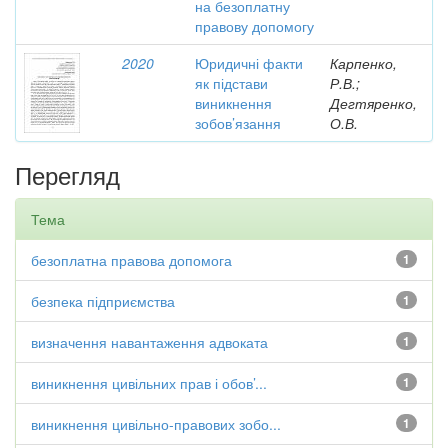
на безоплатну
правову допомогу
2020
Юридичні факти
Карпенко,
як підстави
Р.В.;
виникнення
Дегтяренко,
зобов’язання
О.В.
Перегляд
Тема
безоплатна правова допомога
1
безпека підприємства
1
визначення навантаження адвоката
1
виникнення цивільних прав і обов’...
1
виникнення цивільно-правових зобо...
1