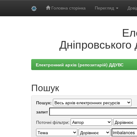
Головна сторінка
Перегляд
Дові
Skip
Ел
navigation
Дніпровського 
Електронний архів (репозитарій) ДДУВС
Пошук
Пошук:
запит
Поточні фільтри: