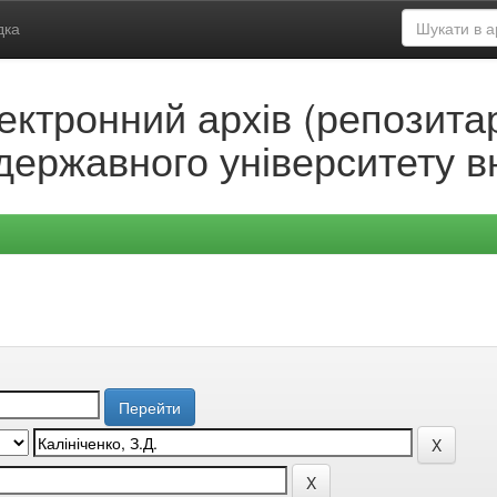
дка
ектронний архів (репозитар
державного університету в