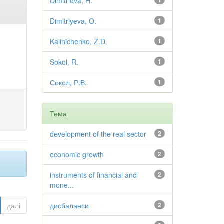
Dimitrieva, H.
1
Dimitriyeva, O.
1
Kalinichenko, Z.D.
1
Sokol, R.
1
Сокол, Р.В.
1
Тема
development of the real sector
2
economic growth
2
instruments of financial and
2
mone...
далі
дисбаланси
2