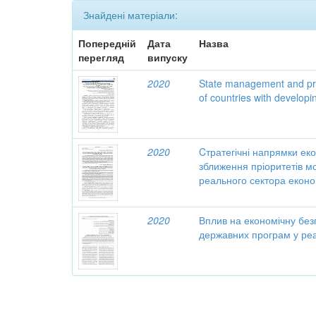
Знайдені матеріали:
Попередній
Дата
Назва
перегляд
випуску
2020
State management and pr
of countries with develop
2020
Cтратегічні напрямки ек
зближення пріоритетів м
реального сектора еконо
2020
Вплив на економічну без
державних програм у реа