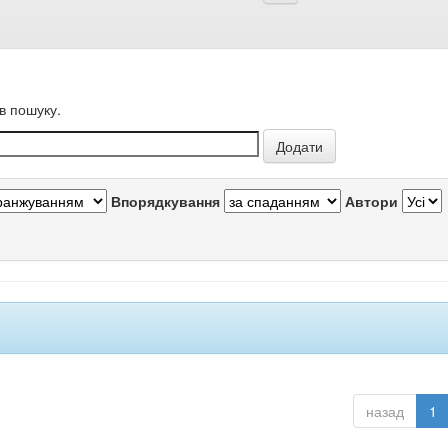
в пошуку.
Впорядкування
Автори
назад
1