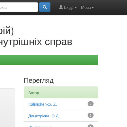
Вхід:
Мова
ій)
нутрішніх справ
Перегляд
Автор
Kalinichenko, Z.
2
Димитрієва, О.Д.
2