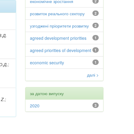
економічне зростання
2
розвиток реального сектору
2
узгоджені пріоритети розвитку
2
З.Д.
agreed development priorities
1
agreed priorities of development
1
economic security
1
О.Д.;
далі >
за датою випуску
 Z.;
2020
3