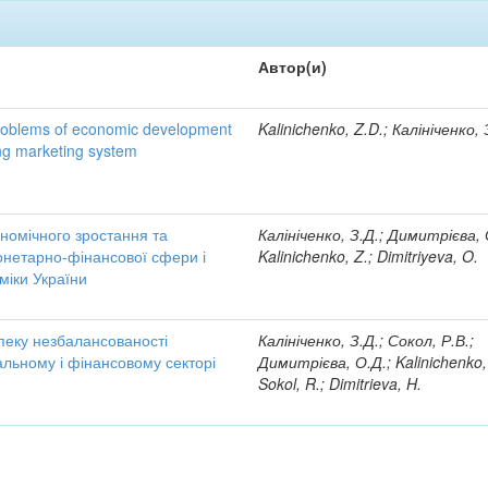
Автор(и)
oblems of economic development
Kalinichenko, Z.D.; Калініченко, 
ing marketing system
ономічного зростання та
Калініченко, З.Д.; Димитрієва, 
онетарно-фінансової сфери і
Kalinichenko, Z.; Dimitriyeva, O.
міки України
пеку незбалансованості
Калініченко, З.Д.; Сокол, Р.В.;
льному і фінансовому секторі
Димитрієва, О.Д.; Kalinichenko,
Sokol, R.; Dimitrieva, H.