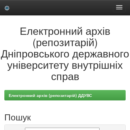
Skip
Електронний архів
navigation
(репозитарій)
Дніпровського державного
університету внутрішніх
справ
Електронний архів (репозитарій) ДДУВС
Пошук