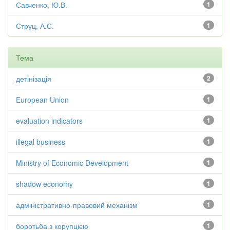
Савченко, Ю.В.
1
Струц, А.С.
1
Тема
детінізація
2
European Union
1
evaluation indicators
1
illegal business
1
Ministry of Economic Development
1
shadow economy
1
адміністративно-правовий механізм
1
боротьба з корупцією
1