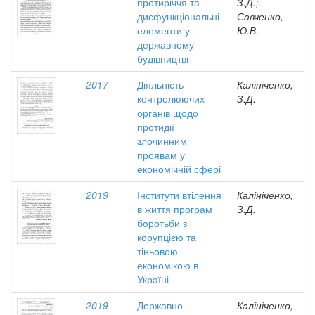
протиріччя та
З.Д.;
дисфункціональні
Савченко,
елементи у
Ю.В.
державному
будівництві
2017
Діяльність
Калініченко,
контролюючих
З.Д.
органів щодо
протидії
злочинним
проявам у
економічній сфері
2019
Інститути втілення
Калініченко,
в життя програм
З.Д.
боротьби з
корупцією та
тіньовою
економікою в
Україні
2019
Державно-
Калініченко,