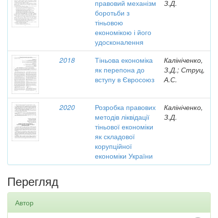
правовий механізм
З.Д.
боротьби з
тіньовою
економікою і його
удосконалення
2018
Тіньова економіка
Калініченко,
як перепона до
З.Д.; Струц,
вступу в Євросоюз
А.С.
2020
Розробка правових
Калініченко,
методів ліквідації
З.Д.
тіньової економіки
як складової
корупційної
економіки України
Перегляд
Автор