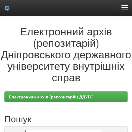
Skip
Електронний архів
navigation
(репозитарій)
Дніпровського державного
університету внутрішніх
справ
Електронний архів (репозитарій) ДДУВС
Пошук