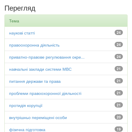
Перегляд
Тема
наукові статті
24
правоохоронна діяльність
24
приватно-правове регулювання окре...
24
навчальні заклади системи МВС
21
питання держави та права
21
проблеми правоохоронної діяльності
21
протидія корупції
21
внутрішньо переміщені особи
20
фізична підготовка
19