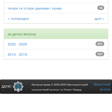
теорія та історія держави і права
18
< попередня
далі >
за датою випуску
2020 - 2026
337
2014 - 2019
107
Зворотний
Авторські права © 2002-2005 Массачусетський
ДДУВС
зв’язок
технологічний інститут та Х’юлет Пакард