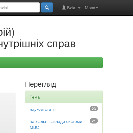
Вхід:
Мова
ій)
нутрішніх справ
Перегляд
Тема
наукові статті
23
навчальні заклади системи
21
МВС