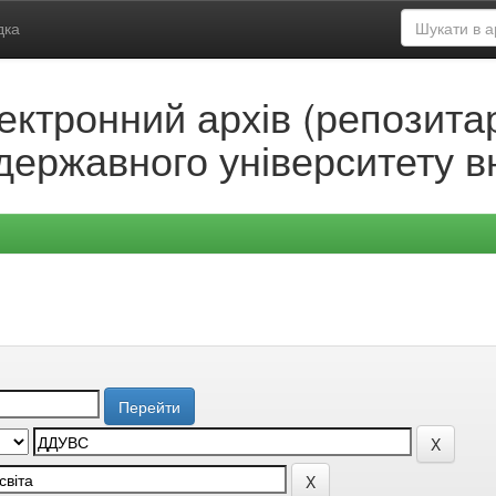
дка
ектронний архів (репозитар
державного університету в