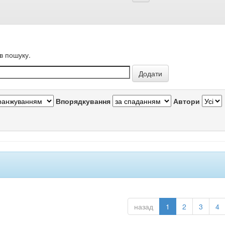
в пошуку.
Впорядкування
Автори
назад
1
2
3
4