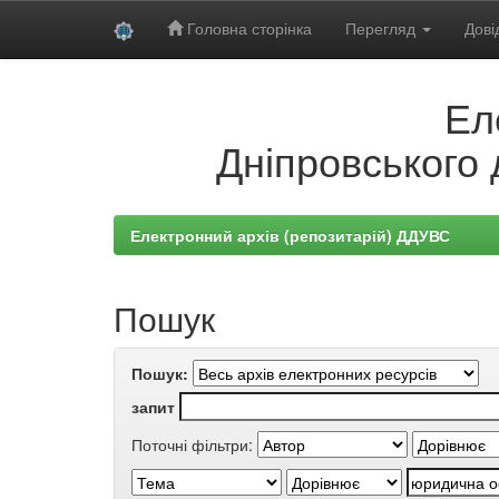
Головна сторінка
Перегляд
Дові
Skip
Ел
navigation
Дніпровського 
Електронний архів (репозитарій) ДДУВС
Пошук
Пошук:
запит
Поточні фільтри: