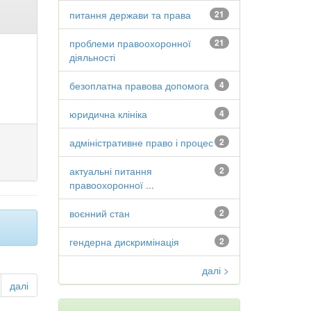
питання держави та права
21
проблеми правоохоронної
21
діяльності
безоплатна правова допомога
4
юридична клініка
4
адміністративне право і процес
2
актуальні питання
2
правоохоронної ...
воєнний стан
2
гендерна дискримінація
2
далі >
далі