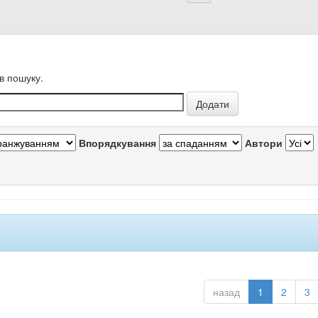
в пошуку.
Впорядкування
Автори
назад
1
2
3