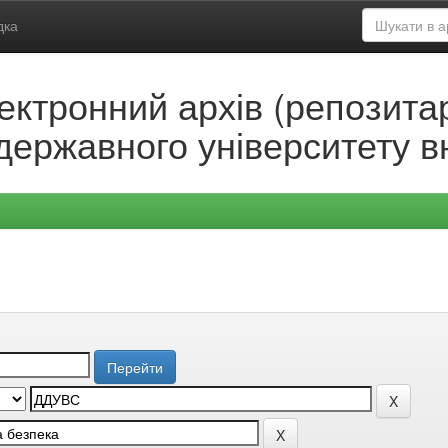
дка
ектронний архів (репозитар
державного університету в