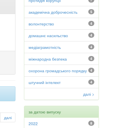
протидія корупції
7
академічна доброчесність
5
волонтерство
4
домашнє насильство
4
медіаграмотність
4
міжнародна безпека
4
охорона громадського порядку
4
штучний інтелект
4
далі >
за датою випуску
далі
2022
8