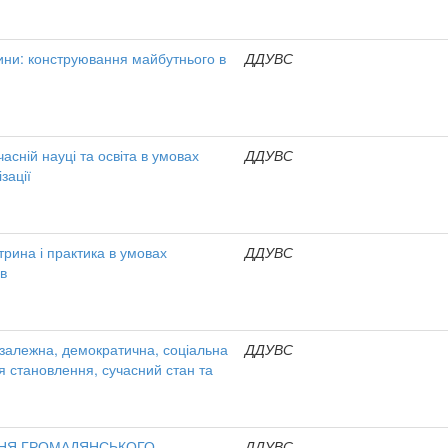
ини: конструювання майбутнього в
ДДУВС
учасній науці та освіта в умовах
ДДУВС
зації
трина і практика в умовах
ДДУВС
ів
езалежна, демократична, соціальна
ДДУВС
ія становлення, сучасний стан та
НЯ ГРОМАДЯНСЬКОГО
ДДУВС