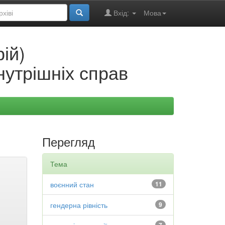
Вхід:
Мова
ій)
нутрішніх справ
Перегляд
Тема
воєнний стан
11
гендерна рівність
9