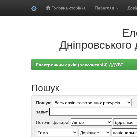
Головна сторінка
Перегляд
Дові
Skip
Ел
navigation
Дніпровського 
Електронний архів (репозитарій) ДДУВС
Пошук
Пошук:
запит
Поточні фільтри: