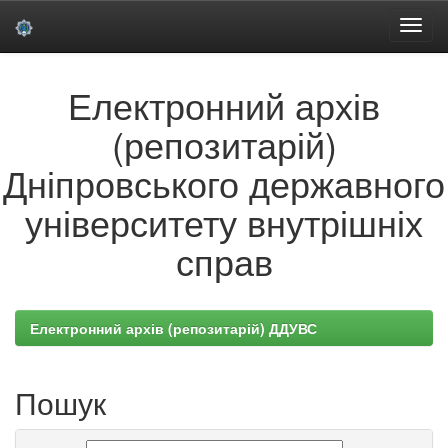
Skip
Електронний архів
navigation
(репозитарій)
Дніпровського державного
університету внутрішніх
справ
Електронний архів (репозитарій) ДДУВС
Пошук