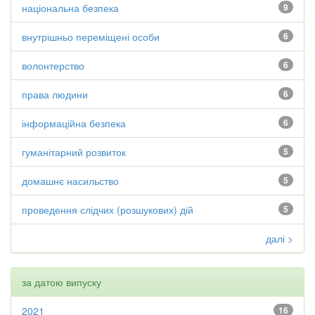
національна безпека
9
внутрішньо переміщені особи
6
волонтерство
6
права людини
6
інформаційна безпека
6
гуманітарний розвиток
5
домашнє насильство
5
проведення слідчих (розшукових) дій
5
далі >
за датою випуску
2021
16