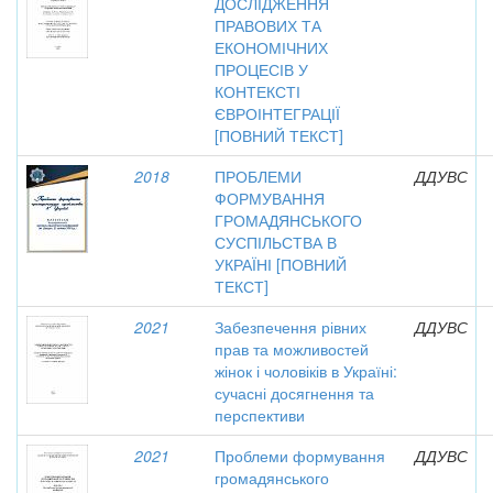
ДОСЛІДЖЕННЯ
ПРАВОВИХ ТА
ЕКОНОМІЧНИХ
ПРОЦЕСІВ У
КОНТЕКСТІ
ЄВРОІНТЕГРАЦІЇ
[ПОВНИЙ ТЕКСТ]
2018
ПРОБЛЕМИ
ДДУВС
ФОРМУВАННЯ
ГРОМАДЯНСЬКОГО
СУСПІЛЬСТВА В
УКРАЇНІ [ПОВНИЙ
ТЕКСТ]
2021
Забезпечення рівних
ДДУВС
прав та можливостей
жінок і чоловіків в Україні:
сучасні досягнення та
перспективи
2021
Проблеми формування
ДДУВС
громадянського