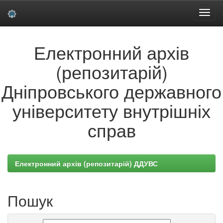
Skip
Електронний архів
navigation
(репозитарій)
Дніпровського державного
університету внутрішніх
справ
Електронний архів (репозитарій) ДДУВС
Пошук