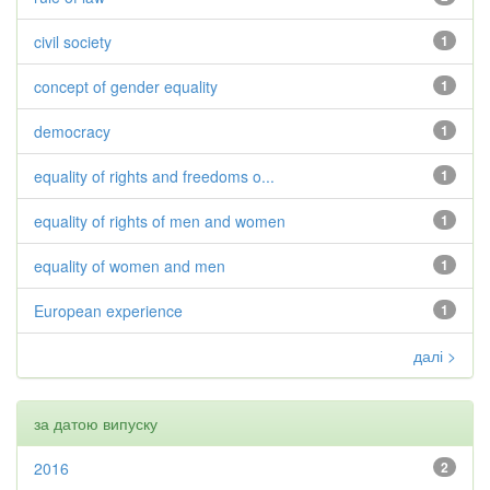
civil society
1
concept of gender equality
1
democracy
1
equality of rights and freedoms o...
1
equality of rights of men and women
1
equality of women and men
1
European experience
1
далі >
за датою випуску
2016
2