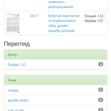
правового
реформування
2017
External experience
Грицай, І.О.;
of implementation
Grytsai, I.O.
ofthe gender
equality principle
Перегляд
Автор
Grytsai, I.O.
4
Тема
гендер
4
gender policy
3
rule of law
2