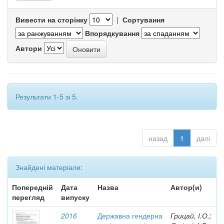
Вивести на сторінку
|
Сортування
Впорядкування
Автори
Результати 1-5 зі 5.
назад
1
далі
Знайдені матеріали:
Попередній
Дата
Назва
Автор(и)
перегляд
випуску
2016
Державна гендерна
Грицай, І.О.;