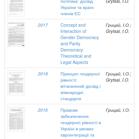
політика: досвід
Grytsai, I.O.
України та країн-
членів ЄС
2017
Concept and
Грицай, І.О.;
Interaction of
Grytsai, I.O.
Gender Democracy
and Parity
Democracy:
Theoretical and
Legal Aspects
2018
Принцип гендерної
Грицай, І.О.;
рівності:
Grytsai, I.O.
вітчизняний досвід і
міжнародні
стандарти
2016
Правове
Грицай, І.О.
забезпечення
гендерної рівності в
Україні в умовах
євроінтеграції та