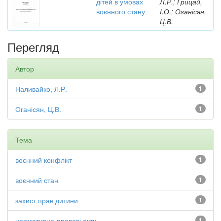
дітей в умовах
Л.Р.; Грицай,
воєнного стану
І.О.; Оганісян,
Ц.В.
Перегляд
Автор
Наливайко, Л.Р.
1
Оганісян, Ц.В.
1
Тема
воєнний конфлікт
1
воєнний стан
1
захист прав дитини
1
нормативно-правові акти
1