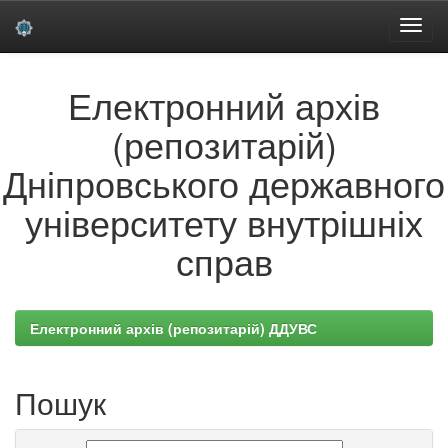
Skip
Електронний архів
navigation
(репозитарій)
Дніпровського державного
університету внутрішніх
справ
Електронний архів (репозитарій) ДДУВС
Пошук