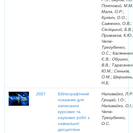
Почтовий, М.М.
Мала, О.Р.;
Кулініч, О.О.;
Савченко, О.В.;
Сікліцький, Б.В.
Примаков, К.Ю.
Чепік-
Трегубенко,
О.С.; Касяненко
Є.В.; Обушко,
В.В.; Тарасенко
Ю.М.; Сеньків,
О.М.; Шершень
Н.Б.
2021
Бібліографічний
Наливайко, Л.Р.
покажчик для
Грицай, І.О.;
написання
Наливайко, О.І.
курсових та
Чепік-
наукових робіт з
Трегубенко,
навчальної
О.С.
дисципліни