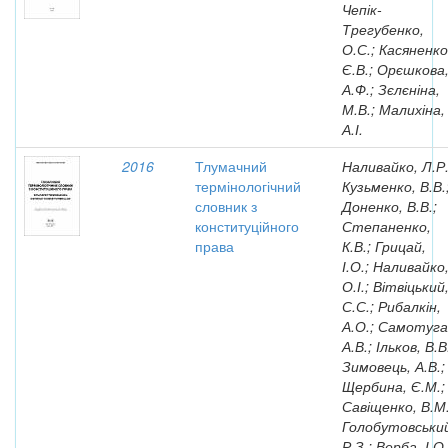
Чепік-
Трегубенко,
О.С.; Касяненко
Є.В.; Орєшкова
А.Ф.; Зєлєніна,
М.В.; Малихіна,
А.І.
2016
Тлумачний
Наливайко, Л.Р.
термінологічний
Кузьменко, В.В.
словник з
Доненко, В.В.;
конституційного
Степаненко,
права
К.В.; Грицай,
І.О.; Наливайко
О.І.; Вітвіцький
С.С.; Рибалкін,
А.О.; Самотуга
А.В.; Ільков, В.В
Зимовець, А.В.;
Щербина, Є.М.;
Савіщенко, В.М.
Голобутовськи
Р.З.; Верба, І.О.