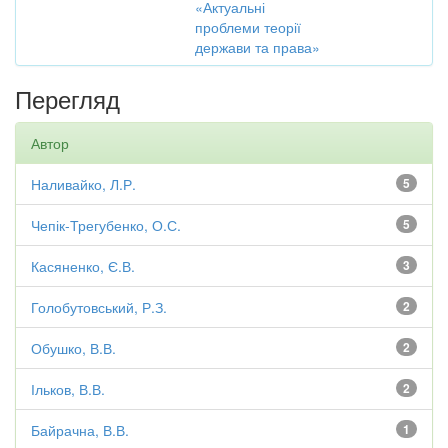
«Актуальні
проблеми теорії
держави та права»
Перегляд
Автор
Наливайко, Л.Р.
5
Чепік-Трегубенко, О.С.
5
Касяненко, Є.В.
3
Голобутовський, Р.З.
2
Обушко, В.В.
2
Ільков, В.В.
2
Байрачна, В.В.
1