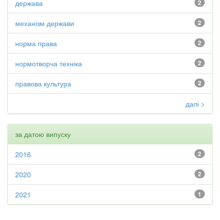
держава
2
механізм держави
2
норма права
2
нормотворча техніка
2
правова культура
2
далі >
за датою випуску
2016
2
2020
2
2021
1