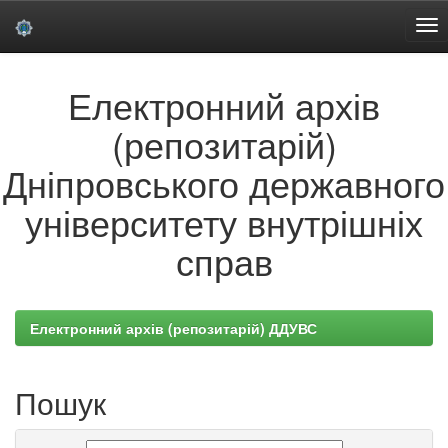
Skip
Електронний архів
navigation
(репозитарій)
Дніпровського державного
університету внутрішніх
справ
Електронний архів (репозитарій) ДДУВС
Пошук