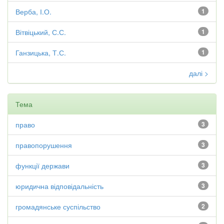
Верба, І.О.
1
Вітвіцький, С.С.
1
Ганзицька, Т.С.
1
далі >
Тема
право
3
правопорушення
3
функції держави
3
юридична відповідальність
3
громадянське суспільство
2