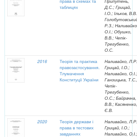
права в схемах та
Припутень,
таблицях
Д.С.; Грицай,
І.О.; Ільков, В.В.
Голобутовськи
Р.З.; Наливайко
О.І.; Обушко,
В.В.; Чепік-
Трегубенко,
О.С.
2016
Теорія та практика
Наливайко, Л.Р.
правозастосування.
Грицай, І.О.;
Тлумачення
Наливайко, О.І.
Конституції України
Ганзицька, Т.С.
Чепік-
Трегубенко,
О.С.; Байрачна,
В.В.; Касяненко
Є.В.
2020
Теорія держави і
Наливайко, Л.Р.
права в тестових
Грицай, І.О.;
завданнях
Наливайко, О.І.