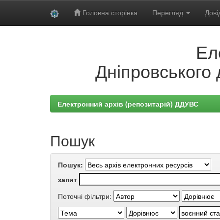
Головна сторінка
Перегляд
Дові
Skip
Ел
navigation
Дніпровського 
Електронний архів (репозитарій) ДДУВС
Пошук
Пошук:
запит
Поточні фільтри: