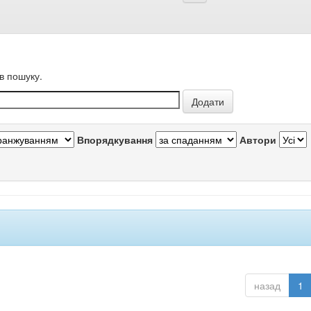
в пошуку.
Впорядкування
Автори
назад
1