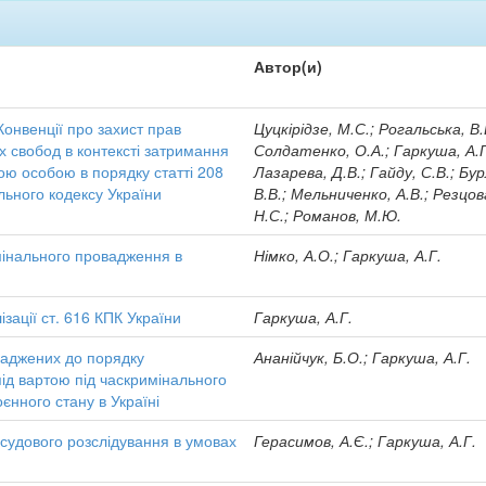
Автор(и)
онвенції про захист прав
Цуцкірідзе, М.С.; Рогальська, В.
 свобод в контексті затримання
Солдатенко, О.А.; Гаркуша, А.Г
ю особою в порядку статті 208
Лазарева, Д.В.; Гайду, С.В.; Бу
ьного кодексу України
В.В.; Мельниченко, А.В.; Резцов
Н.С.; Романов, М.Ю.
мінального провадження в
Німко, А.О.; Гаркуша, А.Г.
зації ст. 616 КПК України
Гаркуша, А.Г.
оваджених до порядку
Ананійчук, Б.О.; Гаркуша, А.Г.
ід вартою під часкримінального
єнного стану в Україні
осудового розслідування в умовах
Герасимов, А.Є.; Гаркуша, А.Г.