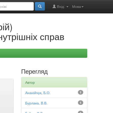
Вхід:
Мова
ій)
нутрішніх справ
Перегляд
Автор
Ананійчук, Б.О.
1
Бурлака, В.В.
1