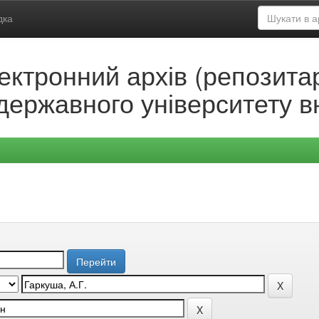
дка
ектронний архів (репозитар
державного університету в