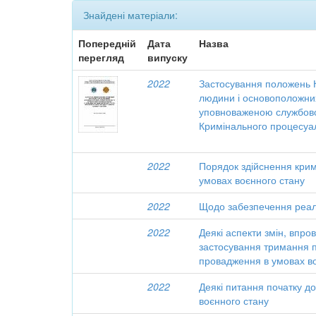
Знайдені матеріали:
Попередній
Дата
Назва
перегляд
випуску
2022
Застосування положень К
людини і основоположних
уповноваженою службово
Кримінального процесуал
2022
Порядок здійснення кри
умовах воєнного стану
2022
Щодо забезпечення реалі
2022
Деякі аспекти змін, впр
застосування тримання п
провадження в умовах во
2022
Деякі питання початку д
воєнного стану