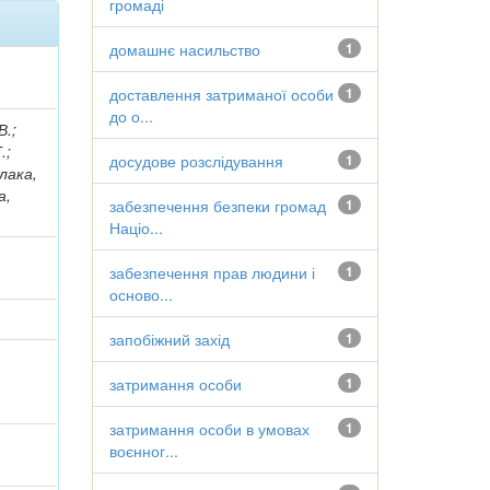
громаді
домашнє насильство
1
доставлення затриманої особи
1
до о...
В.;
.;
досудове розслідування
1
рлака,
а,
забезпечення безпеки громад
1
Націо...
забезпечення прав людини і
1
осново...
запобіжний захід
1
затримання особи
1
затримання особи в умовах
1
воєнног...