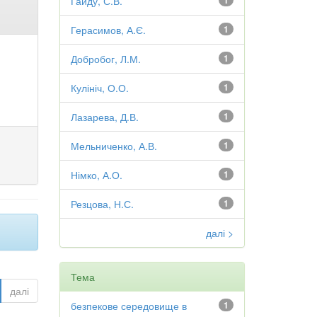
Гайду, С.В.
1
Герасимов, А.Є.
1
Добробог, Л.М.
1
Кулініч, О.О.
1
Лазарева, Д.В.
1
Мельниченко, А.В.
1
Німко, А.О.
1
Резцова, Н.С.
1
далі >
Тема
далі
безпекове середовище в
1