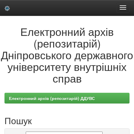
Skip
Електронний архів
navigation
(репозитарій)
Дніпровського державного
університету внутрішніх
справ
Електронний архів (репозитарій) ДДУВС
Пошук