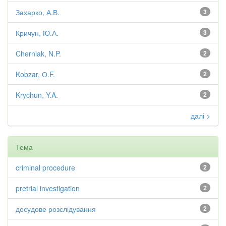
Захарко, А.В.
3
Кричун, Ю.А.
3
Cherniak, N.P.
2
Kobzar, О.F.
2
Krychun, Y.A.
2
далі >
Тема
criminal procedure
2
pretrial investigation
2
досудове розслідування
2