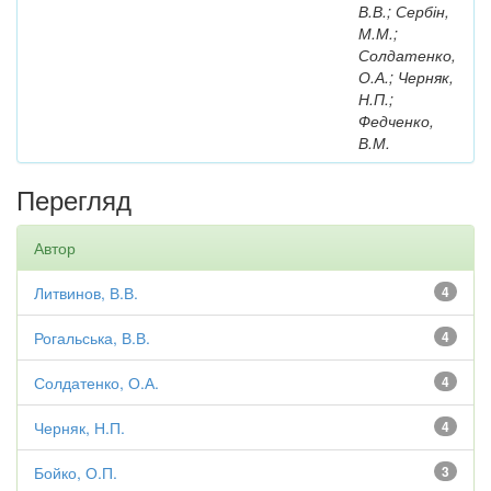
В.В.; Сербін,
М.М.;
Солдатенко,
О.А.; Черняк,
Н.П.;
Федченко,
В.М.
Перегляд
Автор
Литвинов, В.В.
4
Рогальська, В.В.
4
Солдатенко, О.А.
4
Черняк, Н.П.
4
Бойко, О.П.
3