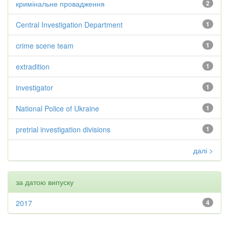
кримінальне провадження
2
Central Investigation Department
1
crime scene team
1
extradition
1
investigator
1
National Police of Ukraine
1
pretrial investigation divisions
1
далі >
за датою випуску
2017
4