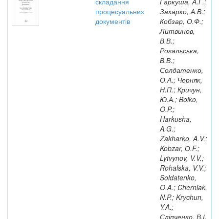
складання
Гаркуша, А.Г.;
процесуальних
Захарко, А.В.;
документів
Кобзар, О.Ф.;
Литвинов,
В.В.;
Рогальська,
В.В.;
Солдатенко,
О.А.; Черняк,
Н.П.; Кричун,
Ю.А.; Boiko,
O.P.;
Harkusha,
A.G.;
Zakharko, A.V.;
Kobzar, О.F.;
Lytvynov, V.V.;
Rohalska, V.V.;
Soldatenko,
O.A.; Cherniak,
N.P.; Krychun,
Y.A.;
Сліпченко, В.І.