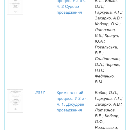
процес. У 2-х ч.
В.С.; Бойко,
Ч. 2 Судове
О.П.;
провадження
Гаркуша, А.Г.;
Захарко, А.В.;
Кобзар, О.Ф.;
Литвинов,
В.В.; Кричун,
Ю.А.;
Рогальська,
В.В.;
Солдатенко,
О.А.; Черняк,
Н.П.;
Федченко,
В.М.
2017
Кримінальний
Бойко, О.П.;
процесс. У 2-х ч.
Гаркуша, А.Г.;
Ч. 1. Досудове
Захарко, А.В.;
провадження
Литвинов,
В.В.; Кобзар,
О.Ф.;
Рогальська,