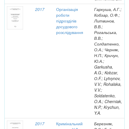
2017
Організація
Гаркуша, А.Г.;
роботи
Кобзар, О.Ф.;
підрозділів
Литвинов,
досудового
В.В.;
розслідування
Рогальська,
В.В.;
Солдатенко,
О.А.; Черняк,
Н.П.; Кричун,
Ю.А.;
Garkusha,
A.G.; Kobzar,
О.F.; Lytvynov,
V.V.; Rohalska,
V.V.;
Soldatenko,
O.A.; Cherniak,
N.P.; Krychun,
Y.A.
2017
Кримінальний
Березняк,