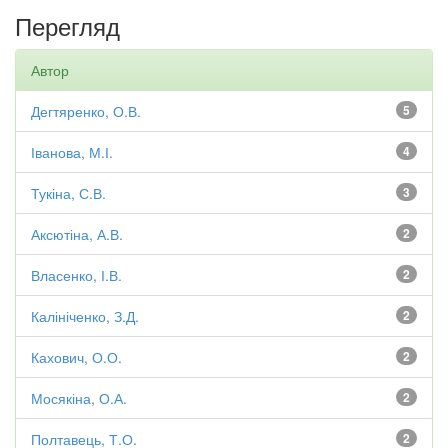
Перегляд
Автор
Дегтяренко, О.В.
5
Іванова, М.І.
4
Тукіна, С.В.
3
Аксютіна, А.В.
2
Власенко, І.В.
2
Калініченко, З.Д.
2
Кахович, О.О.
2
Мосякіна, О.А.
2
Полтавець, Т.О.
2