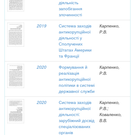
діяльність
запобігання
злочинності
2019
Система заходів
Карпенко,
антикорупційної
Р.В.
діяльності у
Сполучених
Штатах Америки
та Франції
2020
Формування й
Карпенко,
реалізація
Р.В.
антикорупційної
політики в системі
державної служби
2020
Система заходів
Карпенко,
антикорупційної
Р.В.;
діяльності:
Коваленко,
зарубіжний досвід
В.В.
спеціалізованих
органів