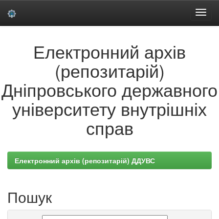
Skip
Електронний архів
navigation
(репозитарій)
Дніпровського державного
університету внутрішніх
справ
Електронний архів (репозитарій) ДДУВС
Пошук