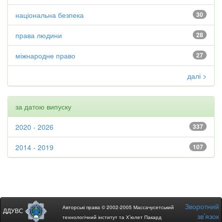
національна безпека
30
права людини
28
міжнародне право
27
далі >
за датою випуску
2020 - 2026
337
2014 - 2019
107
Зворотний
Авторські права © 2002-2005 Массачусетський
ДДУВС
зв’язок
технологічний інститут та Х’юлет Пакард