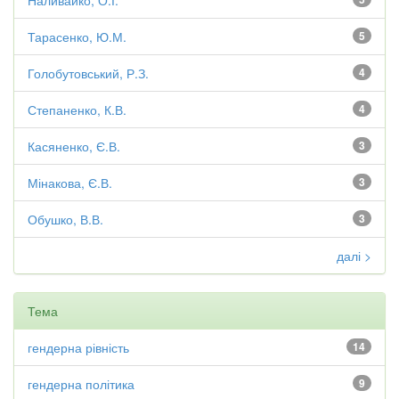
Наливайко, О.І.
Тарасенко, Ю.М.
5
Голобутовський, Р.З.
4
Степаненко, К.В.
4
Касяненко, Є.В.
3
Мінакова, Є.В.
3
Обушко, В.В.
3
далі >
Тема
гендерна рівність
14
гендерна політика
9