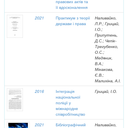
правових актів та
її вдосконалення
2021
Практикум з теорії
Наливайко,
держави і права
Л.Р.; Грицай,
І.О.;
Припутень,
Д.С.; Чепік-
Трегубенко,
О.С.;
Медяник,
В.А.;
Мінакова,
Є.В.;
Малихіна, А.І.
2016
Інтеграція
Грицай, І.О.
національної
поліції у
міжнародне
співробітництво
2021
Бібліографічний
Наливайко,