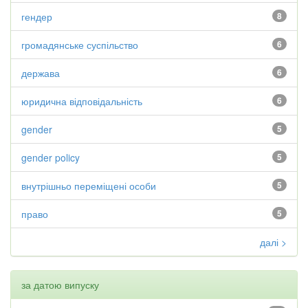
гендер
8
громадянське суспільство
6
держава
6
юридична відповідальність
6
gender
5
gender policy
5
внутрішньо переміщені особи
5
право
5
далі >
за датою випуску