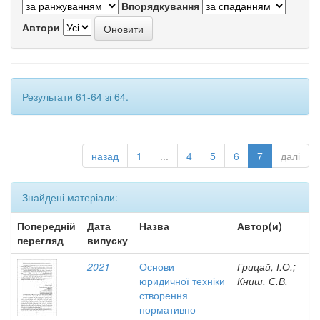
Впорядкування
Автори
Результати 61-64 зі 64.
назад
1
...
4
5
6
7
далі
Знайдені матеріали:
Попередній
Дата
Назва
Автор(и)
перегляд
випуску
2021
Основи
Грицай, І.О.;
юридичної техніки
Книш, С.В.
створення
нормативно-