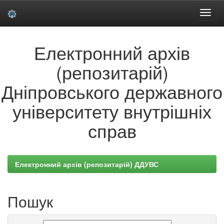
Skip
Електронний архів
navigation
(репозитарій)
Дніпровського державного
університету внутрішніх
справ
Електронний архів (репозитарій) ДДУВС
Пошук