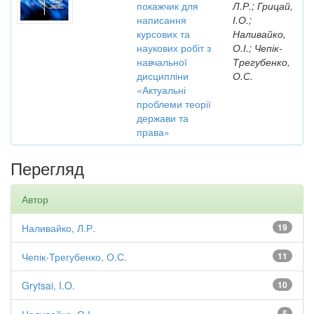
покажчик для
Л.Р.; Грицай,
написання
І.О.;
курсових та
Наливайко,
наукових робіт з
О.І.; Чепік-
навчальної
Трегубенко,
дисципліни
О.С.
«Актуальні
проблеми теорії
держави та
права»
Перегляд
Автор
Наливайко, Л.Р.
19
Чепік-Трегубенко, О.С.
11
Grytsai, I.O.
10
5