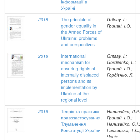
інформації в
Україні
2018
The principle of
Gritsay, I.;
gender equality in
Грицай, І.О.
the Armed Forces of
Ukraine: problems
and perspectives
2018
International
Gritsay, I.;
mechanism for
Gordiienko, L.;
ensuring rights of
Грицай, І.О.;
internally displaced
Гордієнко, Л.
persons and its
implementation by
Ukraine at the
regional level
2016
Теорія та практика
Наливайко, Л.Р.
правозастосування.
Грицай, І.О.;
Тлумачення
Наливайко, О.І.
Конституції України
Ганзицька, Т.С.
Чепік-