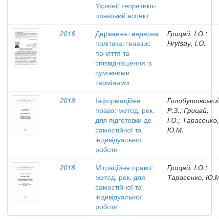
Україні: теоретико-
правовий аспект
2016
Державна гендерна
Грицай, І.О.;
політика: генезис
Hrytsaу, I.O.
поняття та
співвідношення із
суміжними
термінами
2018
Інформаційне
Голобутовськи
право: метод. рек.
Р.З.; Грицай,
для підготовки до
І.О.; Тарасенко,
самостійної та
Ю.М.
індивідуальної
роботи
2018
Міграційне право:
Грицай, І.О.;
метод. рек. для
Тарасенко, Ю.М
самостійної та
індивідуальної
роботи