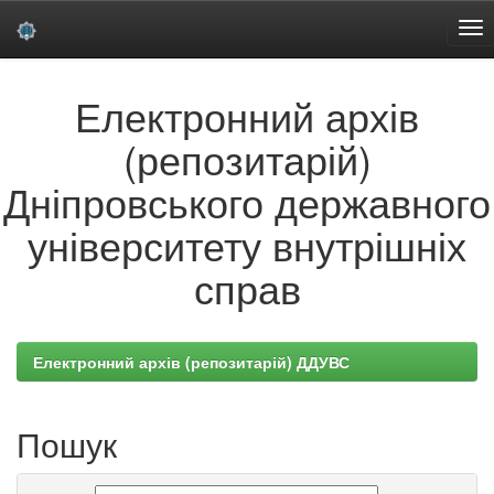
Skip
Електронний архів
navigation
(репозитарій)
Дніпровського державного
університету внутрішніх
справ
Електронний архів (репозитарій) ДДУВС
Пошук