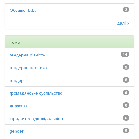
Обушко, В.В.
3
далі >
Тема
гендерна рівність
14
гендерна політика
9
гендер
8
громадянське суспільство
6
держава
6
юридична відповідальність
6
gender
5