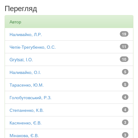
Перегляд
Автор
Наливайко, Л.Р.
19
Чепік-Трегубенко, О.С.
11
Grytsai, I.O.
10
Наливайко, О.І.
5
Тарасенко, Ю.М.
5
Голобутовський, Р.З.
4
Степаненко, К.В.
4
Касяненко, Є.В.
3
Мінакова, Є.В.
3