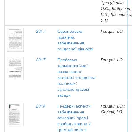
Трегубенко,
О.С.; Байрачна,
В.В.; Касяненко
Є.В.
2017
Європейська
Грицай, І.О.
практика
забезпечення
гендерної рівності
2017
Проблема
Грицай, І.О.
термінологічної
визначеності
категорії «гендерна
політика»:
загальноправові
засади
2018
Гендерні аспекти
Грицай, І.О.;
забезпечення
Grytsai, I.O.
основних прав і
свобод людини й
громадянина в