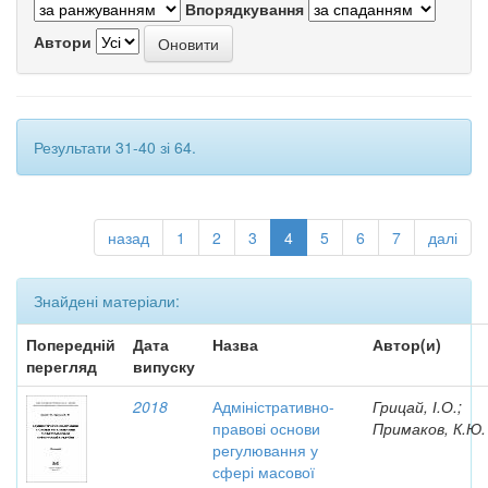
Впорядкування
Автори
Результати 31-40 зі 64.
назад
1
2
3
4
5
6
7
далі
Знайдені матеріали:
Попередній
Дата
Назва
Автор(и)
перегляд
випуску
2018
Адміністративно-
Грицай, І.О.;
правові основи
Примаков, К.Ю.
регулювання у
сфері масової