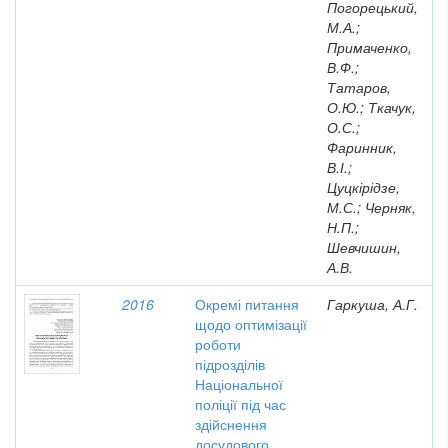
Погорецький,
М.А.;
Примаченко,
В.Ф.;
Татаров,
О.Ю.; Ткачук,
О.С.;
Фаринник,
В.І.;
Цуцкірідзе,
М.С.; Черняк,
Н.П.;
Шевчишин,
А.В.
2016
Окремі питання
Гаркуша, А.Г.
щодо оптимізації
роботи
підрозділів
Національної
поліції під час
здійснення
досудового