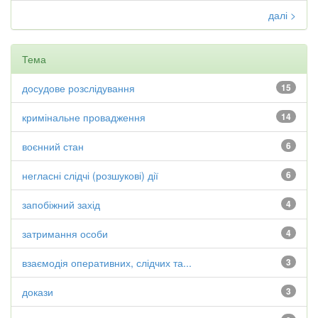
далі >
Тема
досудове розслідування
15
кримінальне провадження
14
воєнний стан
6
негласні слідчі (розшукові) дії
6
запобіжний захід
4
затримання особи
4
взаємодія оперативних, слідчих та...
3
докази
3