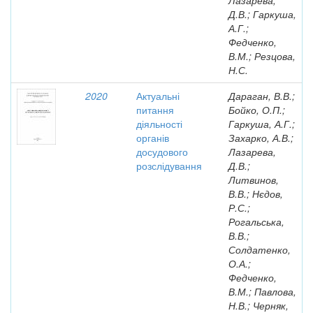
Лазарева,
Д.В.; Гаркуша,
А.Г.;
Федченко,
В.М.; Резцова,
Н.С.
2020
Актуальні
Дараган, В.В.;
питання
Бойко, О.П.;
діяльності
Гаркуша, А.Г.;
органів
Захарко, А.В.;
досудового
Лазарева,
розслідування
Д.В.;
Литвинов,
В.В.; Нєдов,
Р.С.;
Рогальська,
В.В.;
Солдатенко,
О.А.;
Федченко,
В.М.; Павлова,
Н.В.; Черняк,