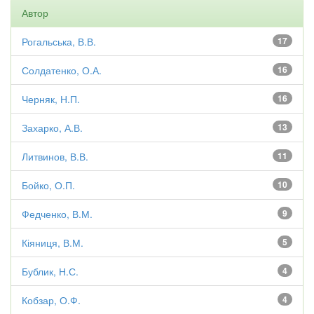
Автор
Рогальська, В.В.
17
Солдатенко, О.А.
16
Черняк, Н.П.
16
Захарко, А.В.
13
Литвинов, В.В.
11
Бойко, О.П.
10
Федченко, В.М.
9
Кіяниця, В.М.
5
Бублик, Н.С.
4
Кобзар, О.Ф.
4