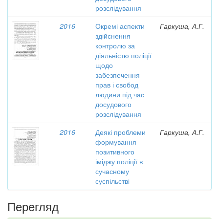
розслідування
2016
Окремі аспекти
Гаркуша, А.Г.
здійснення
контролю за
діяльністю поліції
щодо
забезпечення
прав і свобод
людини під час
досудового
розслідування
2016
Деякі проблеми
Гаркуша, А.Г.
формування
позитивного
іміджу поліції в
сучасному
суспільстві
Перегляд