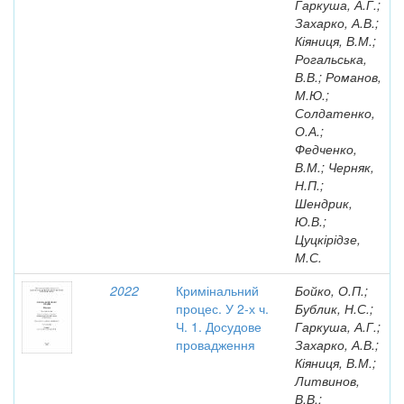
Гаркуша, А.Г.;
Захарко, А.В.;
Кіяниця, В.М.;
Рогальська,
В.В.; Романов,
М.Ю.;
Солдатенко,
О.А.;
Федченко,
В.М.; Черняк,
Н.П.;
Шендрик,
Ю.В.;
Цуцкірідзе,
М.С.
2022
Кримінальний
Бойко, О.П.;
процес. У 2-х ч.
Бублик, Н.С.;
Ч. 1. Досудове
Гаркуша, А.Г.;
провадження
Захарко, А.В.;
Кіяниця, В.М.;
Литвинов,
В.В.;