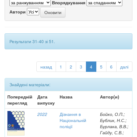
Впорядкування
Автори
Результати 31-40 зі 51.
назад
1
2
3
4
5
6
далі
Знайдені матеріали:
Попередній
Дата
Назва
Автор(и)
перегляд
випуску
2022
Дізнання в
Бойко, О.П.;
Національній
Бублик, Н.С.;
поліції
Бурлака, В.В.;
Гайду, С.В.;