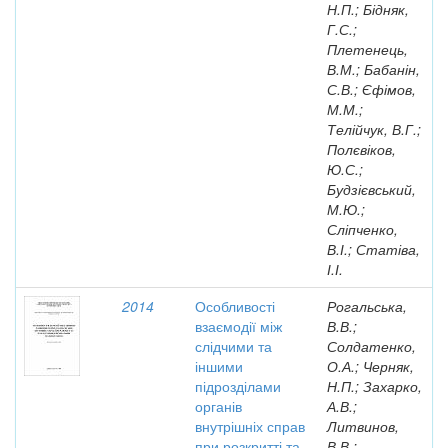
Н.П.; Бідняк,
Г.С.;
Плетенець,
В.М.; Бабанін,
С.В.; Єфімов,
М.М.;
Телійчук, В.Г.;
Полєвіков,
Ю.С.;
Будзієвський,
М.Ю.;
Сліпченко,
В.І.; Статіва,
І.І.
2014
Особливості
Рогальська,
взаємодії між
В.В.;
слідчими та
Солдатенко,
іншими
О.А.; Черняк,
підрозділами
Н.П.; Захарко,
органів
А.В.;
внутрішніх справ
Литвинов,
при розкритті та
В.В.;