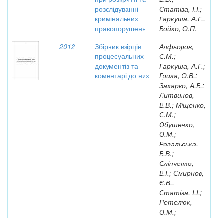
розслідуванні
Статіва, І.І.;
кримінальних
Гаркуша, А.Г.;
правопорушень
Бойко, О.П.
2012
Збірник взірців
Алфьоров,
процесуальних
С.М.;
документів та
Гаркуша, А.Г.;
коментарі до них
Гриза, О.В.;
Захарко, А.В.;
Литвинов,
В.В.; Міщенко,
С.М.;
Обушенко,
О.М.;
Рогальська,
В.В.;
Сліпченко,
В.І.; Смирнов,
Є.В.;
Статіва, І.І.;
Петелюк,
О.М.;