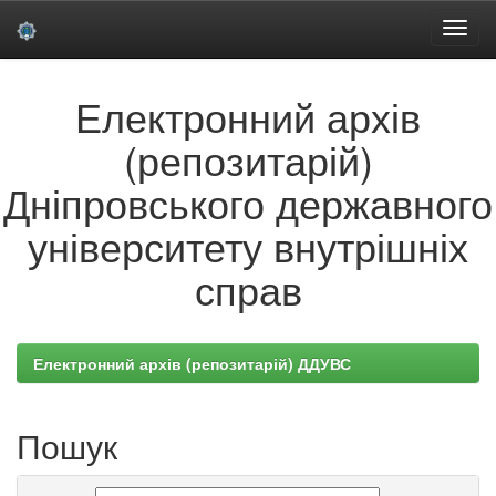
Skip
Електронний архів
navigation
(репозитарій)
Дніпровського державного
університету внутрішніх
справ
Електронний архів (репозитарій) ДДУВС
Пошук