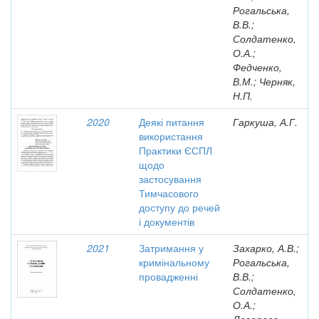
Рогальська,
В.В.;
Солдатенко,
О.А.;
Федченко,
В.М.; Черняк,
Н.П.
2020
Деякі питання
Гаркуша, А.Г.
використання
Практики ЄСПЛ
щодо
застосування
Тимчасового
доступу до речей
і документів
2021
Затримання у
Захарко, А.В.;
кримінальному
Рогальська,
провадженні
В.В.;
Солдатенко,
О.А.;