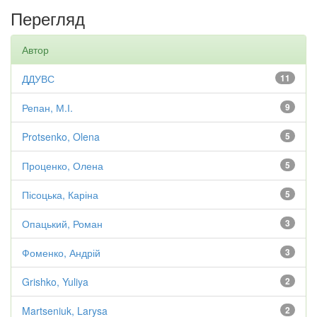
Перегляд
Автор
ДДУВС
11
Репан, М.І.
9
Protsenko, Olena
5
Проценко, Олена
5
Пісоцька, Каріна
5
Опацький, Роман
3
Фоменко, Андрій
3
Grishko, Yuliya
2
Martseniuk, Larysa
2