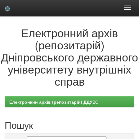
Skip
Електронний архів
navigation
(репозитарій)
Дніпровського державного
університету внутрішніх
справ
Електронний архів (репозитарій) ДДУВС
Пошук