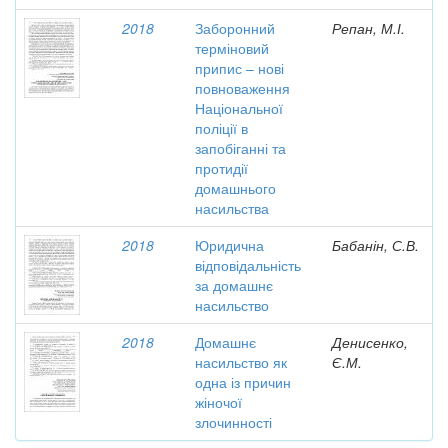
2018
Заборонний
Репан, М.І.
терміновий
припис – нові
повноваження
Національної
поліції в
запобіганні та
протидії
домашнього
насильства
2018
Юридична
Бабанін, С.В.
відповідальність
за домашнє
насильство
2018
Домашнє
Денисенко,
насильство як
Є.М.
одна із причин
жіночої
злочинності