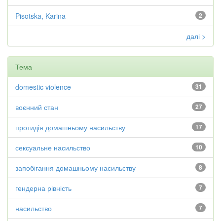
Pisotska, Karina
2
далі >
Тема
domestic violence
31
воєнний стан
27
протидія домашньому насильству
17
сексуальне насильство
10
запобігання домашньому насильству
8
гендерна рівність
7
насильство
7