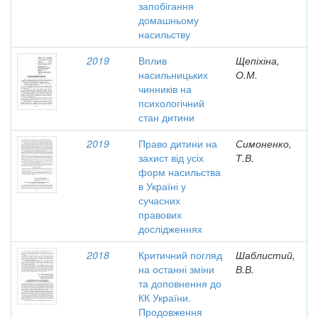
запобігання
домашньому
насильству
2019
Вплив
Щепіхіна,
насильницьких
О.М.
чинників на
психологічний
стан дитини
2019
Право дитини на
Симоненко,
захист від усіх
Т.В.
форм насильства
в Україні у
сучасних
правових
дослідженнях
2018
Критичний погляд
Шаблистий,
на останні зміни
В.В.
та доповнення до
КК України.
Продовження