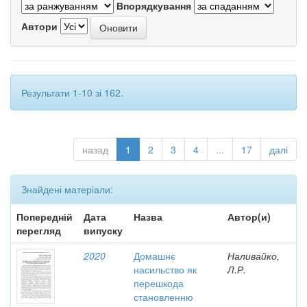
Впорядкування
Автори
Результати 1-10 зі 162.
назад
1
2
3
4
...
17
далі
Знайдені матеріали:
Попередній
Дата
Назва
Автор(и)
перегляд
випуску
2020
Домашнє
Наливайко,
насильство як
Л.Р.
перешкода
становленню