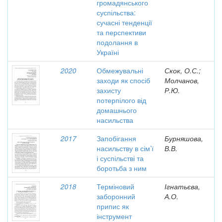
громадянського
суспільства:
сучасні тенденції
та перспективи
подолання в
Україні
2020
Обмежувальні
Скок, О.С.;
заходи як спосіб
Молчанов,
захисту
Р.Ю.
потерпілого від
домашнього
насильства
2017
Запобігання
Бурняшова,
насильству в сім’ї
В.В.
і суспільстві та
боротьба з ним
2018
Терміновий
Ігнатьєва,
заборонний
А.О.
припис як
інструмент