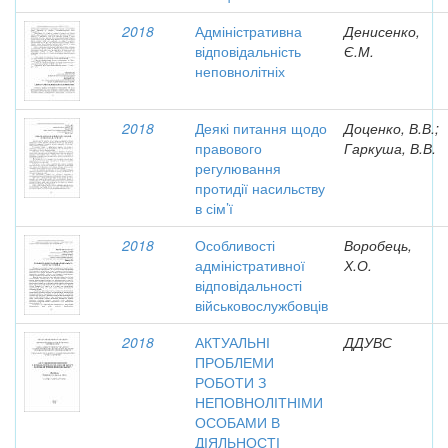
2018
Адміністративна
Денисенко,
відповідальність
Є.М.
неповнолітніх
2018
Деякі питання щодо
Доценко, В.В.;
правового
Гаркуша, В.В.
регулювання
протидії насильству
в сім’ї
2018
Особливості
Воробець,
адміністративної
Х.О.
відповідальності
військовослужбовців
2018
АКТУАЛЬНІ
ДДУВС
ПРОБЛЕМИ
РОБОТИ З
НЕПОВНОЛІТНІМИ
ОСОБАМИ В
ДІЯЛЬНОСТІ