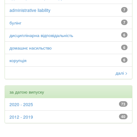
administrative liability
7
булінг
7
дисциплінарна відповідальність
6
домашнє насильство
6
корупція
6
далі >
за датою випуску
2020 - 2025
73
2012 - 2019
40