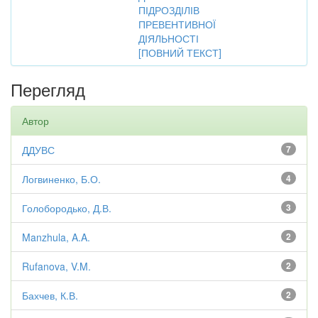
ПІДРОЗДІЛІВ
ПРЕВЕНТИВНОЇ
ДІЯЛЬНОСТІ
[ПОВНИЙ ТЕКСТ]
Перегляд
Автор
ДДУВС
7
Логвиненко, Б.О.
4
Голобородько, Д.В.
3
Manzhula, A.A.
2
Rufanova, V.M.
2
Бахчев, К.В.
2