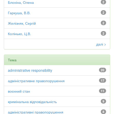
Блохіна, Олена
2
Гаркуша, В.В.
2
Желізняк, Сергій
2
Колінько, Ц.В.
2
далі >
Тема
administrative responsibility
20
адміністративне правопорушення
17
воєнний стан
11
кримінальна відповідальність
9
адміністративні правопорушення
8