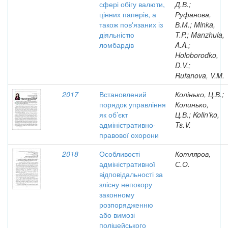
сфері обігу валюти,
Д.В.;
цінних паперів, а
Руфанова,
також пов'язаних із
В.М.; Minka,
діяльністю
T.P.; Manzhula,
ломбардів
A.A.;
Holoborodko,
D.V.;
Rufanova, V.M.
2017
Встановлений
Колінько, Ц.В.;
порядок управління
Колинько,
як об’єкт
Ц.В.; Kolin’ko,
адміністративно-
Ts.V.
правової охорони
2018
Особливості
Котляров,
адміністративної
С.О.
відповідальності за
злісну непокору
законному
розпорядженню
або вимозі
поліцейського