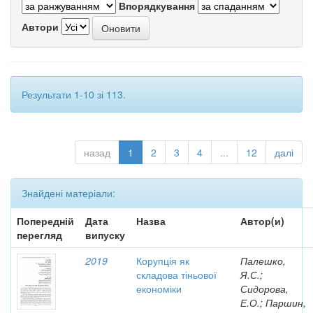
Впорядкування
Автори
Результати 1-10 зі 113.
назад
1
2
3
4
...
12
далі
Знайдені матеріали:
Попередній
Дата
Назва
Автор(и)
перегляд
випуску
2019
Корупція як
Палешко,
складова тіньової
Я.С.;
економіки
Сидорова,
Е.О.; Паршин,