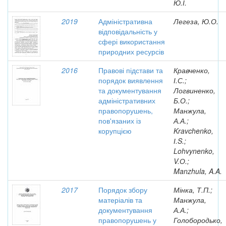
Ю.І.
2019
Адміністративна
Легеза, Ю.О.
відповідальність у
сфері використання
природних ресурсів
2016
Правові підстави та
Кравченко,
порядок виявлення
І.С.;
та документування
Логвиненко,
адміністративних
Б.О.;
правопорушень,
Манжула,
пов'язаних із
А.А.;
корупцією
Kravchenko,
І.S.;
Lohvynenko,
V.О.;
Manzhula, A.A.
2017
Порядок збору
Мінка, Т.П.;
матеріалів та
Манжула,
документування
А.А.;
правопорушень у
Голобородько,