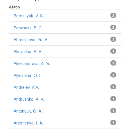
Автор
Bereznyak, V. S.
2
Березняк, В. С.
2
Abrosimova, Yu. A.
1
Aksyutina, A. V.
1
Aleksandrova, A. Yu.
1
Alyoshina, O. I.
1
Andreiev, A.V.
1
Andrushko, A. V.
1
Antonyuk, O. A.
1
Artemenko, I. A.
1