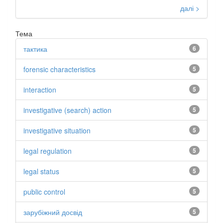
далі >
Тема
тактика
6
forensic characteristics
5
interaction
5
investigative (search) action
5
investigative situation
5
legal regulation
5
legal status
5
public control
5
зарубіжний досвід
5