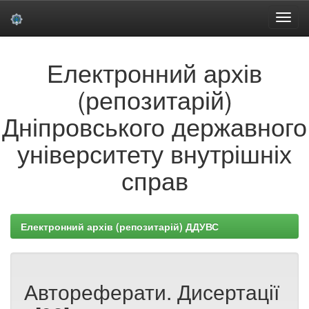
Skip
Електронний архів
navigation
(репозитарій)
Дніпровського державного
університету внутрішніх
справ
Електронний архів (репозитарій) ДДУВС
Автореферати. Дисертації