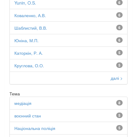
Yunin, O.S.
6
Коваленко, А.В.
6
Шаблистий, В.В.
6
Юніна, М.П.
6
Каторкін, Р. А.
5
Круглова, О.О.
5
далі >
Тема
медіація
8
воєнний стан
5
Національна поліція
5