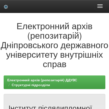
Skip
Електронний архів
navigation
(репозитарій)
Дніпровського державного
університету внутрішніх
справ
Електронний архів (репозитарій) ДДУВС
Структурні підрозділи
Інститут післядипломної