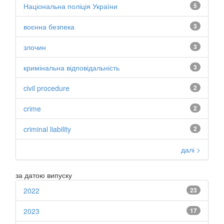
Національна поліція України
5
воєнна безпека
3
злочин
3
кримінальна відповідальність
3
civil procedure
2
crime
2
criminal liability
2
далі >
за датою випуску
2022
23
2023
17