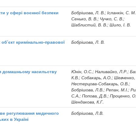
ти у сфері воєнної безпеки
Бобрішова, Л. В.; Ісланкін, С. М.
Сенько, В. В.; Чучко, С. В.;
Шаблистий, В. В.; Шило, І. В.
к об’єкт кримінально-правової
Бобрішова, Л. В.
ія домашньому насильству
Юнін, О.С.; Наливайко, Л.Р.; Ба
К.В.; Собакарь, А.О.; Шевченко, 
Нестерцова-Собакарь, О.В.;
Бобрішова, Л.В.; Репан, М.І.; Р
С.А.; Попова, Д.В.; Проценко, О.
Шендакова, К.Г.
ове регулювання медичного
Бобрішова, Л.В.
ких в Україні