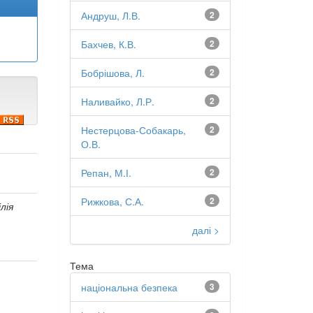
Андруш, Л.В.
2
Бахчев, К.В.
2
Бобрішова, Л.
2
Наливайко, Л.Р.
2
Нестерцова-Собакарь,
2
О.В.
Репан, М.І.
2
Рижкова, С.А.
2
лія
далі >
Тема
національна безпека
3