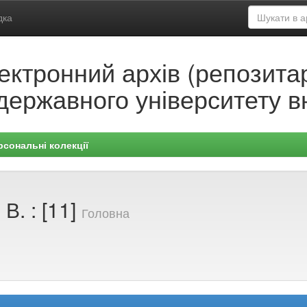
дка
ектронний архів (репозитар
державного університету в
рсональні колекції
В. : [11]
Головна