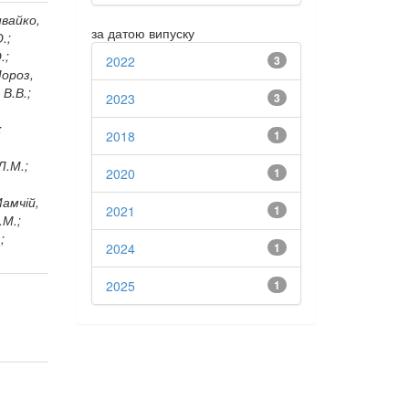
ивайко,
за датою випуску
.;
.;
2022
3
Мороз,
 В.В.;
2023
3
;
2018
1
Л.М.;
2020
1
Мамчій,
2021
1
.М.;
;
2024
1
2025
1