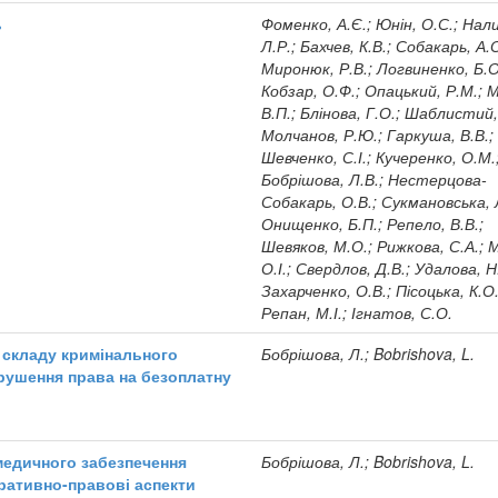
ь
Фоменко, А.Є.; Юнін, О.С.; Нал
Л.Р.; Бахчев, К.В.; Собакарь, А.О
Миронюк, Р.В.; Логвиненко, Б.О
Кобзар, О.Ф.; Опацький, Р.М.; 
В.П.; Блінова, Г.О.; Шаблистий,
Молчанов, Р.Ю.; Гаркуша, В.В.;
Шевченко, С.І.; Кучеренко, О.М.
Бобрішова, Л.В.; Нестерцова-
Собакарь, О.В.; Сукмановська, 
Онищенко, Б.П.; Репело, В.В.;
Шевяков, М.О.; Рижкова, С.А.; 
О.І.; Свердлов, Д.В.; Удалова, Н
Захарченко, О.В.; Пісоцька, К.О.
Репан, М.І.; Ігнатов, С.О.
а складу кримінального
Бобрішова, Л.; Bobrishova, L.
орушення права на безоплатну
медичного забезпечення
Бобрішова, Л.; Bobrishova, L.
тративно-правові аспекти