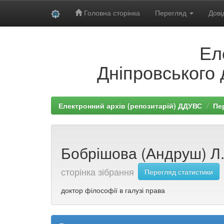
Головна сторінка
Перегляд
Дові
Skip
Ел
navigation
Дніпровського 
Електронний архів (репозитарій) ДДУВС
Пе
Бобрішова (Андруш) Л. 
сторінка зібрання
Перегляд статистики
доктор філософії в галузі права