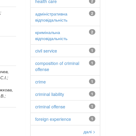
health care
2
;
адміністративна
2
відповідальність
кримінальна
2
відповідальність
civil service
1
composition of criminal
1
offense
хчев,
С.І.;
crime
1
ижкова,
criminal liability
1
В.;
criminal offense
1
foreign experience
1
далі >