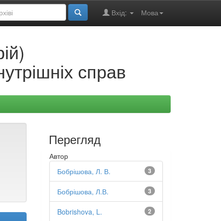
Вхід:
Мова
ій)
нутрішніх справ
Перегляд
Автор
Бобрішова, Л. В.
3
Бобрішова, Л.В.
3
Bobrishova, L.
2