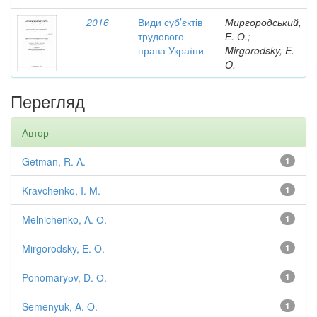
2016
Види суб’єктів
Миргородський,
трудового
Е. О.;
права України
Mirgorodsky, E.
O.
Перегляд
Автор
Getman, R. A.
1
Kravchenko, I. M.
1
Melnichenko, A. О.
1
Mirgorodsky, E. O.
1
Ponomaryоv, D. О.
1
Semenyuk, A. O.
1