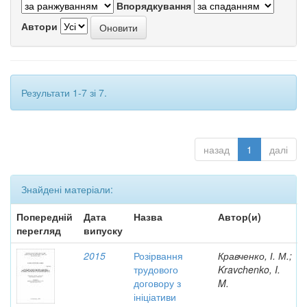
Впорядкування
Автори
Результати 1-7 зі 7.
назад
1
далі
Знайдені матеріали:
Попередній
Дата
Назва
Автор(и)
перегляд
випуску
2015
Розірвання
Кравченко, І. М.;
трудового
Kravchenko, I.
договору з
M.
ініціативи