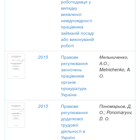
роботодавця у
випадку
виявленої
невідповідності
працівника
займаній посаді
або виконуваній
роботі
2015
Правове
Мельниченко,
регулювання
А.О.;
заохочень
Melnichenko, A.
працівників
О.
органів
прокуратури
України
2015
Правове
Пономарьов, Д.
регулювання
О.; Ponomaryоv,
додаткової
D. О.
трудової
діяльності в
Україні