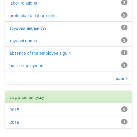
labor relations
2
protection of labor rights
2
трудова діяльність
2
трудові права
2
absence of the employee’s guilt
1
basic employment
1
далі >
за датою випуску
2015
6
2016
1