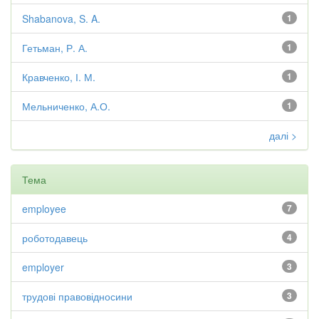
Shabanova, S. A.
1
Гетьман, Р. А.
1
Кравченко, І. М.
1
Мельниченко, А.О.
1
далі >
Тема
employee
7
роботодавець
4
employer
3
трудові правовідносини
3