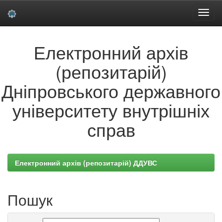
Skip
Електронний архів
navigation
(репозитарій)
Дніпровського державного
університету внутрішніх
справ
Електронний архів (репозитарій) ДДУВС
Пошук