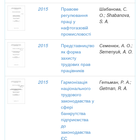
2015
Правове
Шабанова, С.
регулювання
О.; Shabanova,
праці у
S. A.
нафтогазовій
промисловості
2015
Представництво
Семенюк, А. О.;
як форма
Semenyuk, A. O.
захисту
трудових прав
працівників
2015
Гармонізація
Гетьман, Р. А.;
національного
Getman, R. A.
трудового
законодавства у
сфері
банкрутства
підприємства
до
законодавства
ЄС