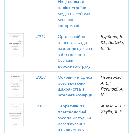
Національної
поліції України з
медіа (засобами
масової
інформації)
2011
Організаційно-
Бурбело, Б.
правові засади
Ю.; Burbelo,
взаємодії суб’єктів
B. Yu.
забезпечення
безпеки
дорожнього руху
2023
Основи методики
Рейнгольд,
розслідування
А. В.;
шахрайства в
Reinhold, А.
інтернет-комерції
V.
2023
Теоретичні та
Жилін, А. Е.;
праксеологічні
Zhylin, A. E.
засади методики
розслідування
шахрайства у