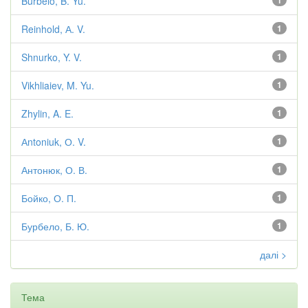
Burbelo, B. Yu.
1
Reinhold, А. V.
1
Shnurko, Y. V.
1
Vikhliaiev, M. Yu.
1
Zhylin, A. E.
1
Аntoniuk, О. V.
1
Антонюк, О. В.
1
Бойко, О. П.
1
Бурбело, Б. Ю.
1
далі >
Тема