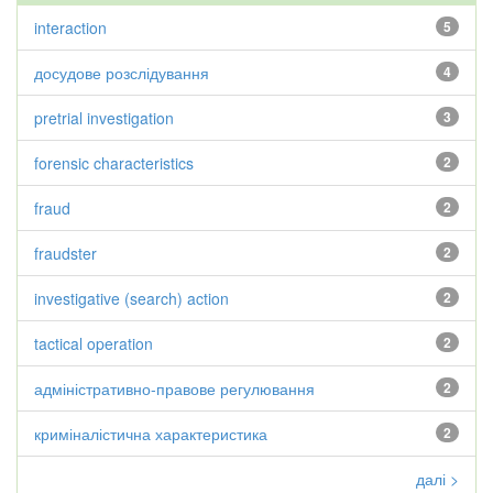
interaction
5
досудове розслідування
4
pretrial investigation
3
forensic characteristics
2
fraud
2
fraudster
2
investigative (search) action
2
tactical operation
2
адміністративно-правове регулювання
2
криміналістична характеристика
2
далі >