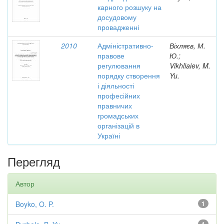
карного розшуку на
досудовому
провадженні
2010
Адміністративно-
Віхляєв, М.
правове
Ю.;
регулювання
Vikhliaiev, M.
порядку створення
Yu.
і діяльності
професійних
правничих
громадських
організацій в
Україні
Перегляд
Автор
Boyko, O. P.
1