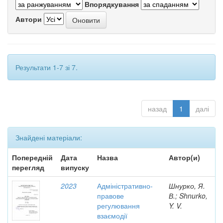
Впорядкування
Автори
Результати 1-7 зі 7.
назад
1
далі
Знайдені матеріали:
Попередній
Дата
Назва
Автор(и)
перегляд
випуску
2023
Адміністративно-
Шнурко, Я.
правове
В.; Shnurko,
регулювання
Y. V.
взаємодії