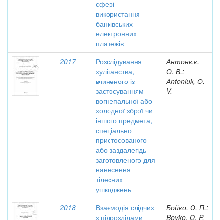
сфері
використання
банківських
електронних
платежів
2017
Розслідування
Антонюк,
хуліганства,
О. В.;
вчиненого із
Аntoniuk, О.
застосуванням
V.
вогнепальної або
холодної зброї чи
іншого предмета,
спеціально
пристосованого
або заздалегідь
заготовленого для
нанесення
тілесних
ушкоджень
2018
Взаємодія слідчих
Бойко, О. П.;
з підрозділами
Boyko, O. P.