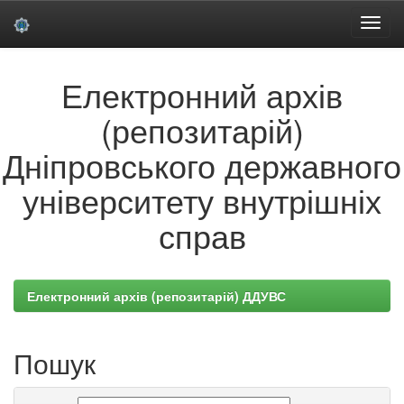
Skip
Електронний архів
navigation
(репозитарій)
Дніпровського державного
університету внутрішніх
справ
Електронний архів (репозитарій) ДДУВС
Пошук