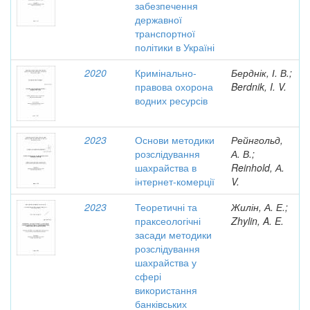
забезпечення
державної
транспортної
політики в Україні
2020
Кримінально-
Берднік, І. В.;
правова охорона
Berdnik, I. V.
водних ресурсів
2023
Основи методики
Рейнгольд,
розслідування
А. В.;
шахрайства в
Reinhold, А.
інтернет-комерції
V.
2023
Теоретичні та
Жилін, А. Е.;
праксеологічні
Zhylin, A. E.
засади методики
розслідування
шахрайства у
сфері
використання
банківських