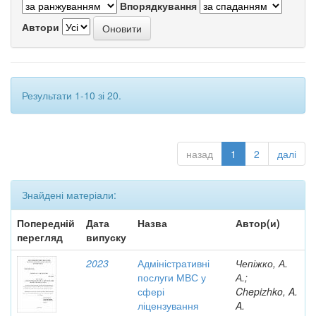
Впорядкування
Автори
Результати 1-10 зі 20.
назад
1
2
далі
Знайдені матеріали:
Попередній
Дата
Назва
Автор(и)
перегляд
випуску
2023
Адміністративні
Чепіжко, А.
послуги МВС у
А.;
сфері
Chepizhko, A.
ліцензування
A.