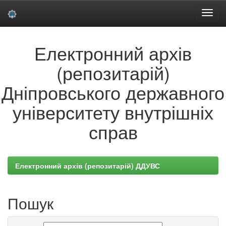
Skip
Електронний архів
navigation
(репозитарій)
Дніпровського державного
університету внутрішніх
справ
Електронний архів (репозитарій) ДДУВС
Пошук