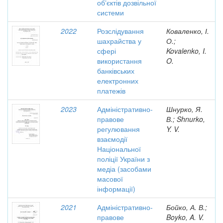
обʼєктів дозвільної
системи
2022
Розслідування
Коваленко, І.
шахрайства у
О.;
сфері
Kovalenko, I.
використання
O.
банківських
електронних
платежів
2023
Адміністративно-
Шнурко, Я.
правове
В.; Shnurko,
регулювання
Y. V.
взаємодії
Національної
поліції України з
медіа (засобами
масової
інформації)
2021
Адміністративно-
Бойко, А. В.;
правове
Boyko, A. V.