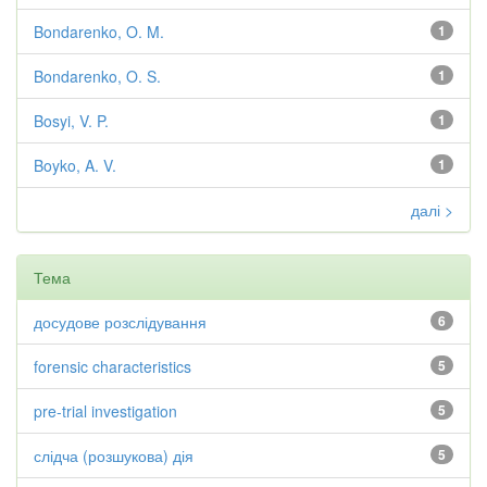
Bondarenko, O. M.
1
Bondarenko, O. S.
1
Bosyi, V. P.
1
Boyko, A. V.
1
далі >
Тема
досудове розслідування
6
forensic characteristics
5
pre-trial investigation
5
слідча (розшукова) дія
5