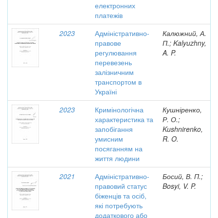
електронних
платежів
2023
Адміністративно-
Калюжний, А.
правове
П.; Kalyuzhny,
регулювання
A. P.
перевезень
залізничним
транспортом в
Україні
2023
Кримінологічна
Кушніренко,
характеристика та
Р. О.;
запобігання
Kushnirenko,
умисним
R. O.
посяганням на
життя людини
2021
Адміністративно-
Босий, В. П.;
правовий статус
Bosyi, V. P.
біженців та осіб,
які потребують
додаткового або