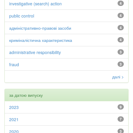
investigative (search) action
4
public control
4
адміністративно-правові засоби
4
криміналістична характеристика
4
administrative responsibility
3
fraud
3
далі >
за датою випуску
2023
9
2021
7
2020
3