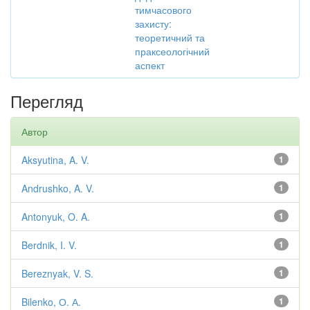
тимчасового
захисту:
теоретичний та
праксеологічний
аспект
Перегляд
Автор
Aksyutina, A. V.
1
Andrushko, A. V.
1
Antonyuk, O. A.
1
Berdnik, I. V.
1
Bereznyak, V. S.
1
Bilenko, О. А.
1