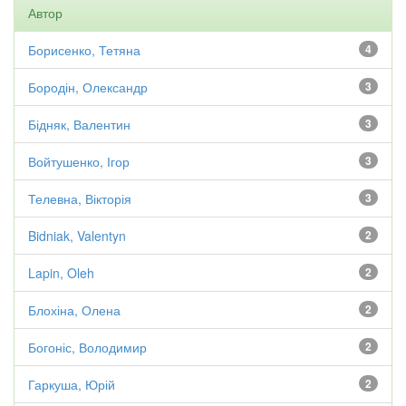
Автор
Борисенко, Тетяна
4
Бородін, Олександр
3
Бідняк, Валентин
3
Войтушенко, Ігор
3
Телевна, Вікторія
3
Bidniak, Valentyn
2
Lapin, Oleh
2
Блохіна, Олена
2
Богоніс, Володимир
2
Гаркуша, Юрій
2