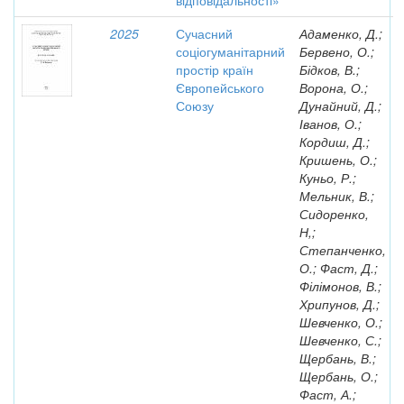
відповідальності»
2025
Сучасний
Адаменко, Д.;
соціогуманітарний
Бервено, О.;
простір країн
Бідков, В.;
Європейського
Ворона, О.;
Союзу
Дунайний, Д.;
Іванов, О.;
Кордиш, Д.;
Кришень, О.;
Куньо, Р.;
Мельник, В.;
Сидоренко,
Н,;
Степанченко,
О.; Фаст, Д.;
Філімонов, В.;
Хрипунов, Д.;
Шевченко, О.;
Шевченко, С.;
Щербань, В.;
Щербань, О.;
Фаст, А.;