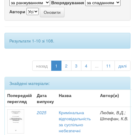
Впорядкування
Автори
Результати 1-10 зі 108.
назад
1
2
3
4
...
11
далі
Знайдені матеріали:
Попередній
Дата
Назва
Автор(и)
перегляд
випуску
2025
Кримінальна
Людвік, В.Д.;
відповідальність
Штефан, К.В.
за суспільно
небезпечні