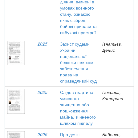
діяння, вчинені в
умовах воєнного
стану, ознакою
яких є зброя,
бойові припаси та
вибухові пристрої
2025
Захист судами
Ігнатьєв,
України
Денис
національної
безпеки шляхом
забезпечення
права на
справедливий суд
2025
Слідова картина
Покраса,
умисного
Катерина
знищення або
пошкодження
майна, вчиненого
шляхом підпалу
2025
Про деякі
Бабенко,