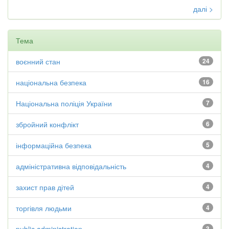
далі >
Тема
воєнний стан
24
національна безпека
16
Національна поліція України
7
збройний конфлікт
6
інформаційна безпека
5
адміністративна відповідальність
4
захист прав дітей
4
торгівля людьми
4
3