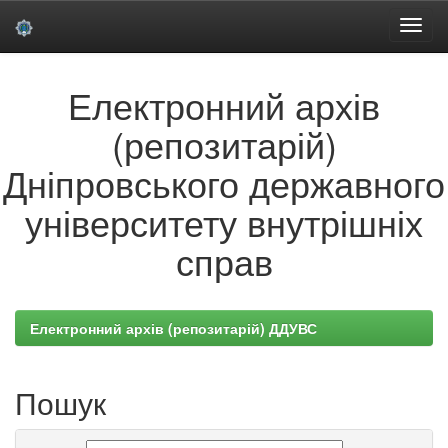
Skip
Електронний архів
navigation
(репозитарій)
Дніпровського державного
університету внутрішніх
справ
Електронний архів (репозитарій) ДДУВС
Пошук