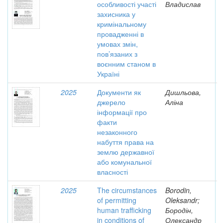
особливості участі
Владислав
захисника у
кримінальному
провадженні в
умовах змін,
пов’язаних з
воєнним станом в
Україні
2025
Документи як
Дишльова,
джерело
Аліна
інформації про
факти
незаконного
набуття права на
землю державної
або комунальної
власності
2025
The circumstances
Borodin,
of permitting
Oleksandr;
human trafficking
Бородін,
in conditions of
Олександр