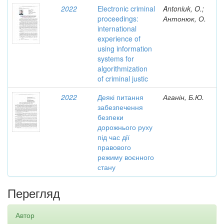
2022
Electronic criminal
Antoniuk, O.;
proceedings:
Антонюк, О.
international
experience of
using information
systems for
algorithmization
of criminal justic
2022
Деякі питання
Аганін, Б.Ю.
забезпечення
безпеки
дорожнього руху
під час дії
правового
режиму воєнного
стану
Перегляд
Автор