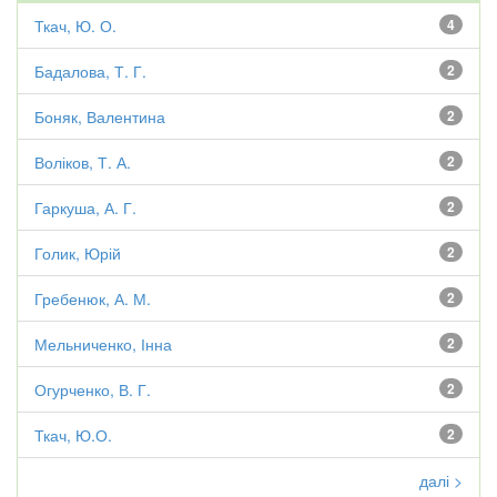
Ткач, Ю. О.
4
Бадалова, Т. Г.
2
Боняк, Валентина
2
Воліков, Т. А.
2
Гаркуша, А. Г.
2
Голик, Юрій
2
Гребенюк, А. М.
2
Мельниченко, Інна
2
Огурченко, В. Г.
2
Ткач, Ю.О.
2
далі >