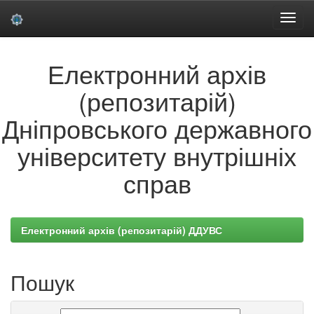
Skip
Електронний архів
navigation
(репозитарій)
Дніпровського державного
університету внутрішніх
справ
Електронний архів (репозитарій) ДДУВС
Пошук