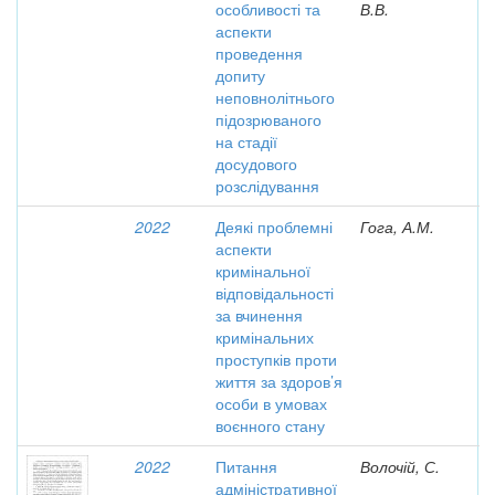
особливості та
В.В.
аспекти
проведення
допиту
неповнолітнього
підозрюваного
на стадії
досудового
розслідування
2022
Деякі проблемні
Гога, А.М.
аспекти
кримінальної
відповідальності
за вчинення
кримінальних
проступків проти
життя за здоров’я
особи в умовах
воєнного стану
2022
Питання
Волочій, С.
адміністративної