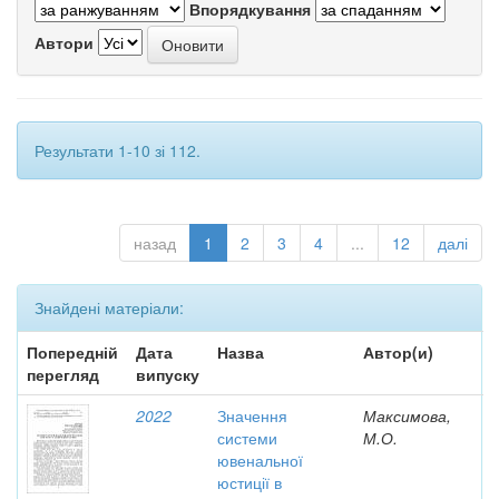
Впорядкування
Автори
Результати 1-10 зі 112.
назад
1
2
3
4
...
12
далі
Знайдені матеріали:
Попередній
Дата
Назва
Автор(и)
перегляд
випуску
2022
Значення
Максимова,
системи
М.О.
ювенальної
юстиції в