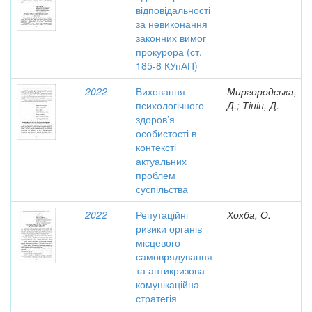
відповідальності
за невиконання
законних вимог
прокурора (ст.
185-8 КУпАП)
2022
Виховання
Миргородська,
психологічного
Д.; Тінін, Д.
здоров’я
особистості в
контексті
актуальних
проблем
суспільства
2022
Репутаційні
Хохба, О.
ризики органів
місцевого
самоврядування
та антикризова
комунікаційна
стратегія