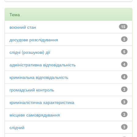
Тема
воєнний стан
15
досудове розслідування
5
слідчі (розшукові) дії
5
адміністративна відповідальність
4
кримінальна відповідальність
4
громадський контроль
3
криміналістична характеристика
3
місцеве самоврядування
3
слідчий
3