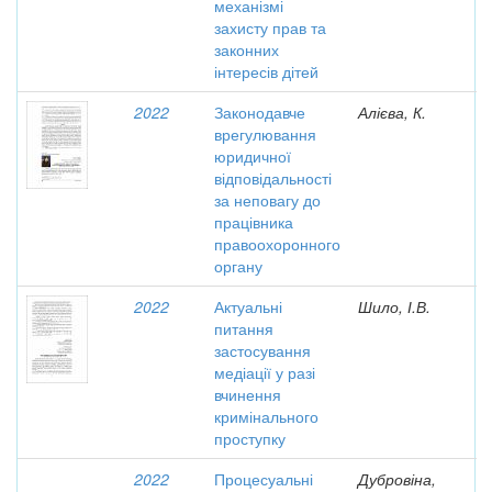
механізмі
захисту прав та
законних
інтересів дітей
2022
Законодавче
Алієва, К.
врегулювання
юридичної
відповідальності
за неповагу до
працівника
правоохоронного
органу
2022
Актуальні
Шило, І.В.
питання
застосування
медіації у разі
вчинення
кримінального
проступку
2022
Процесуальні
Дубровіна,