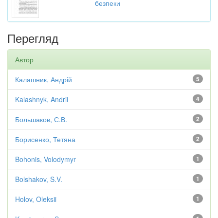
безпеки
Перегляд
Автор
Калашник, Андрій
5
Kalashnyk, Andrii
4
Большаков, С.В.
2
Борисенко, Тетяна
2
Bohonis, Volodymyr
1
Bolshakov, S.V.
1
Holov, Oleksii
1