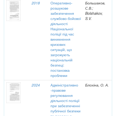
2018
Оперативно-
Большаков,
розшукове
С.В.;
забезпечення
Bolshakov,
службово-бойової
S.V.
діяльності
Національної
поліції під час
виникнення
кризових
ситуацій, що
загрожують
національній
безпеці:
постановка
проблеми
2024
Адміністративно
Блохіна, О. А.
-правове
регулювання
діяльності поліції
при забезпеченні
публічної безпеки