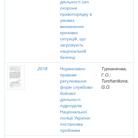
діяльності сил
охорони
правопорядку в
умовах
виникнення
кризових
ситуацій, що
загрожують
національній
безпеці
2018
Нормативно-
Турчанікова,
правове
Г.О.;
регулювання
Turchanikova,
форм службово-
G.O.
бойової
діяльності
підрозділів
Національної
поліції України:
постановка
проблеми