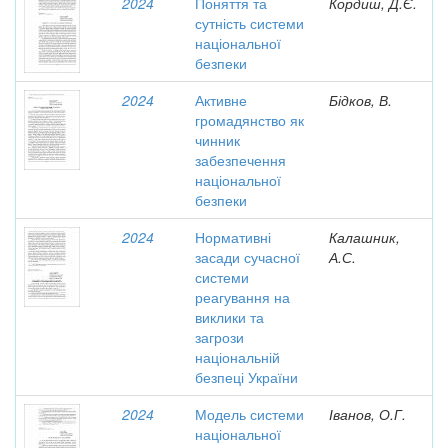
2024
Поняття та
Кордиш, Д.Є.
сутність системи
національної
безпеки
2024
Активне
Бідков, В.
громадянство як
чинник
забезпечення
національної
безпеки
2024
Нормативні
Калашник,
засади сучасної
А.С.
системи
реагування на
виклики та
загрози
національній
безпеці України
2024
Модель системи
Іванов, О.Г.
національної