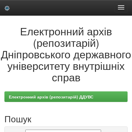
Skip
Електронний архів
navigation
(репозитарій)
Дніпровського державного
університету внутрішніх
справ
Електронний архів (репозитарій) ДДУВС
Пошук