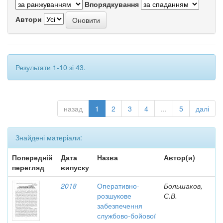
Впорядкування
Автори
Результати 1-10 зі 43.
назад
1
2
3
4
...
5
далі
Знайдені матеріали:
Попередній
Дата
Назва
Автор(и)
перегляд
випуску
2018
Оперативно-
Большаков,
розшукове
С.В.
забезпечення
службово-бойової