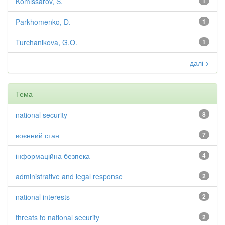
Komissarov, S.
1
Parkhomenko, D.
1
Turchanikova, G.O.
1
далі >
Тема
national security
8
воєнний стан
7
інформаційна безпека
4
administrative and legal response
2
national interests
2
threats to national security
2