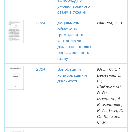
та порядку в
умовах воєнного
стану в Україні
2024
Доцільність
Ващілін, Р. В.
обмежень
громадського
контролю за
діяльністю поліції
під час воєнного
стану
2024
Запобігання
Юнін, О. С.;
колабораційній
Березняк, В.
діяльності
С.;
Шаблистий,
В. В.;
Макашов, А.
В.; Каторкін,
Р. А.; Ткач, Ю.
О.; Вільхова,
Є. М.