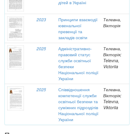
дітей в Україні
2023
Принципи взаємодії
Телевна,
ювенальної
Вікторія
превенції та
закладів освіти
2025
Адміністративно-
Телевна,
правовий статус
Вікторія;
служби освітньої
Televna,
безпеки
Victoriia
Національної поліції
України
2025
Співвідношення
Телевна,
компетенції служби
Вікторія;
освітньої безпеки та
Televna,
суміжних підрозділів
Viktoriia
Національної поліції
України