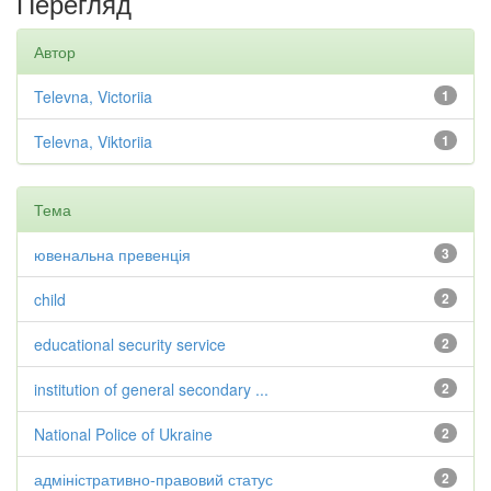
Перегляд
Автор
Televna, Victoriia
1
Televna, Viktoriia
1
Тема
ювенальна превенція
3
child
2
educational security service
2
institution of general secondary ...
2
National Police of Ukraine
2
адміністративно-правовий статус
2