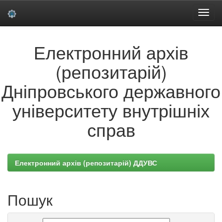
Skip
Електронний архів
navigation
(репозитарій)
Дніпровського державного
університету внутрішніх
справ
Електронний архів (репозитарій) ДДУВС
Пошук