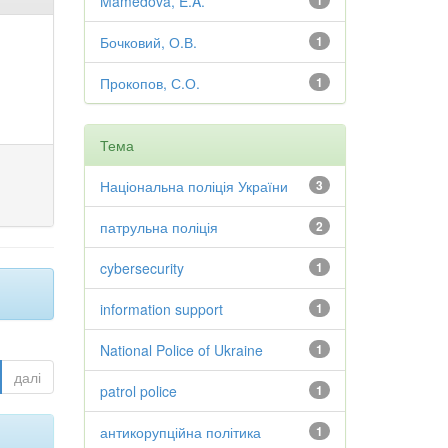
Mamedova, E.A.
1
Бочковий, О.В.
1
Прокопов, С.О.
1
Тема
Національна поліція України
3
патрульна поліція
2
cybersecurity
1
information support
1
National Police of Ukraine
1
далі
patrol police
1
антикорупційна політика
1