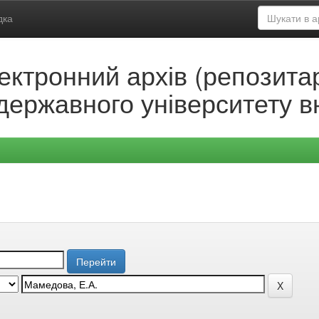
дка
ектронний архів (репозитар
державного університету в