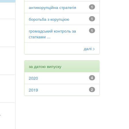
антикорупційна стратегія
1
боротьба з корупцією
1
громадський контроль за
1
статками ...
далі >
за датою випуску
2020
4
2019
2
.