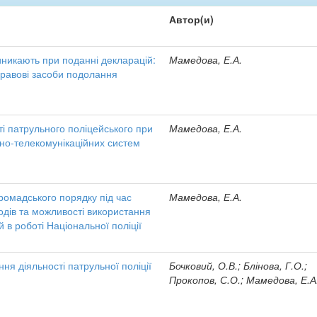
Автор(и)
иникають при поданні декларацій:
Мамедова, Е.А.
 правові засоби подолання
ті патрульного поліцейського при
Мамедова, Е.А.
но-телекомунікаційних систем
ромадського порядку під час
Мамедова, Е.А.
дів та можливості використання
 в роботі Національної поліції
ня діяльності патрульної поліції
Бочковий, О.В.; Блінова, Г.О.;
Прокопов, С.О.; Мамедова, Е.А