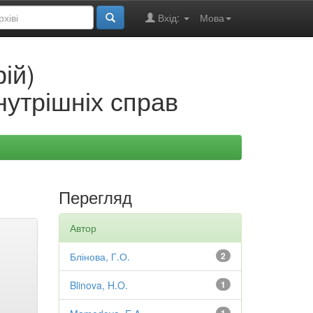
Вхід:
Мова
ій)
нутрішніх справ
Перегляд
Автор
Блінова, Г.О.
2
Blinova, H.O.
1