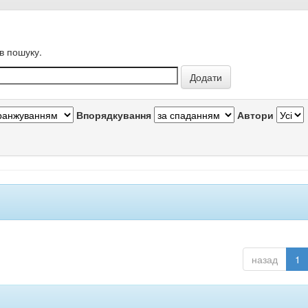
в пошуку.
Впорядкування
Автори
назад
1