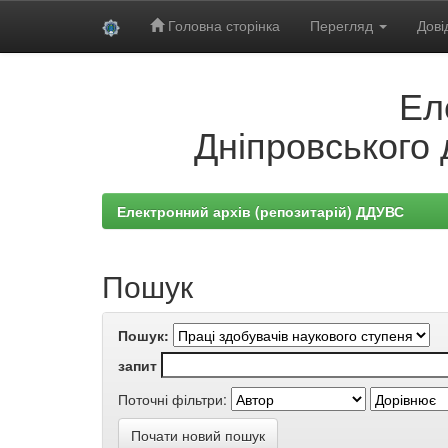
Головна сторінка
Перегляд
Дові
Skip
Ел
navigation
Дніпровського 
Електронний архів (репозитарій) ДДУВС
Пошук
Пошук:
запит
Поточні фільтри:
Почати новий пошук