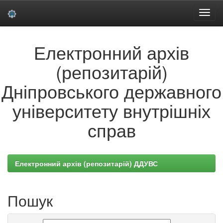
Skip
Електронний архів
navigation
(репозитарій)
Дніпровського державного
університету внутрішніх
справ
Електронний архів (репозитарій) ДДУВС
Пошук