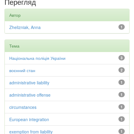
Перегляд
Автор
Zhelizniak, Anna
1
Тема
Національна поліція України
3
воєнний стан
2
administrative liability
1
administrative offense
1
circumstances
1
European integration
1
exemption from liability
1