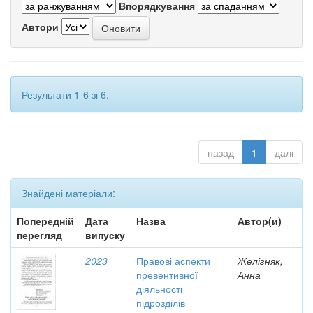
Впорядкування
Автори
Результати 1-6 зі 6.
назад
1
далі
Знайдені матеріали:
Попередній
Дата
Назва
Автор(и)
перегляд
випуску
2023
Правові аспекти
Желізняк,
превентивної
Анна
діяльності
підрозділів