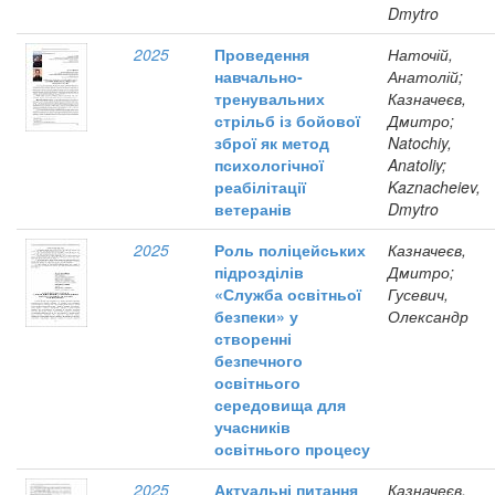
Dmytro
2025
Проведення
Наточій,
навчально-
Анатолій;
тренувальних
Казначеєв,
стрільб із бойової
Дмитро;
зброї як метод
Natochiy,
психологічної
Anatoliy;
реабілітації
Kaznacheiev,
ветеранів
Dmytro
2025
Роль поліцейських
Казначеєв,
підрозділів
Дмитро;
«Служба освітньої
Гусевич,
безпеки» у
Олександр
створенні
безпечного
освітнього
середовища для
учасників
освітнього процесу
2025
Актуальні питання
Казначеєв,