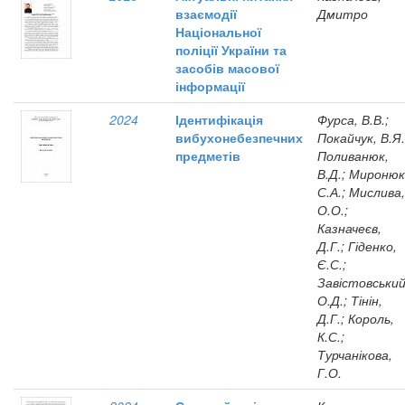
взаємодії
Дмитро
Національної
поліції України та
засобів масової
інформації
2024
Ідентифікація
Фурса, В.В.;
вибухонебезпечних
Покайчук, В.Я.
предметів
Поливанюк,
В.Д.; Миронюк
С.А.; Мислива,
О.О.;
Казначеєв,
Д.Г.; Гіденко,
Є.С.;
Завістовський
О.Д.; Тінін,
Д.Г.; Король,
К.С.;
Турчанікова,
Г.О.