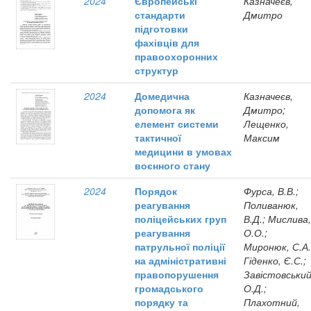
2024
Європейські
Казначеєв,
стандарти
Дмитро
підготовки
фахівців для
правоохоронних
структур
2024
Домедична
Казначеєв,
допомога як
Дмитро;
елемент системи
Лещенко,
тактичної
Максим
медицини в умовах
воєнного стану
2024
Порядок
Фурса, В.В.;
реагування
Поливанюк,
поліцейських груп
В.Д.; Мислива,
реагування
О.О.;
патрульної поліції
Миронюк, С.А.
на адміністративні
Гіденко, Є.С.;
правопорушення
Завістовський
громадського
О.Д.;
порядку та
Плахотний,