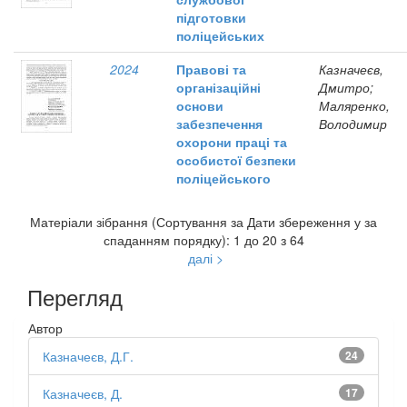
підготовки
поліцейських
2024
Правові та
Казначеєв,
організаційні
Дмитро;
основи
Маляренко,
забезпечення
Володимир
охорони праці та
особистої безпеки
поліцейського
Матеріали зібрання (Сортування за Дати збереження у за
спаданням порядку): 1 до 20 з 64
далі >
Перегляд
Автор
Казначеєв, Д.Г.
24
Казначеєв, Д.
17