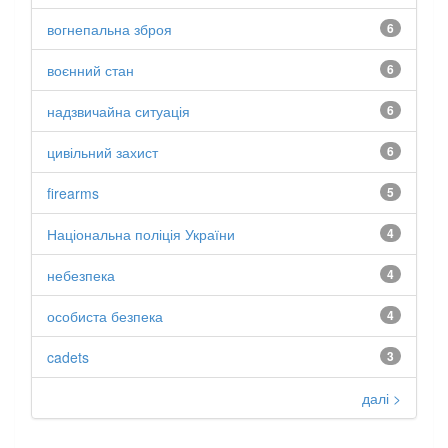
вогнепальна зброя
6
воєнний стан
6
надзвичайна ситуація
6
цивільний захист
6
firearms
5
Національна поліція України
4
небезпека
4
особиста безпека
4
cadets
3
далі >