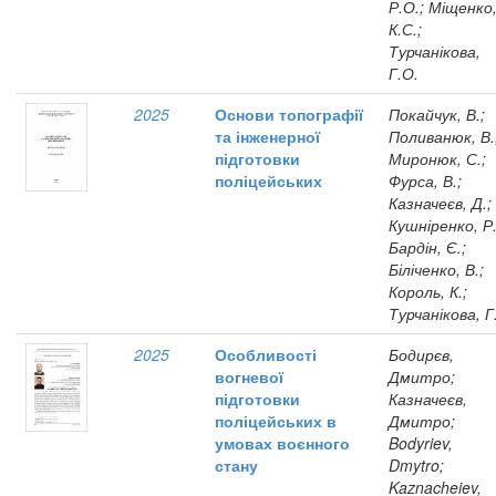
Р.О.; Міщенко
К.С.;
Турчанікова,
Г.О.
2025
Основи топографії
Покайчук, В.;
та інженерної
Поливанюк, В.
підготовки
Миронюк, С.;
поліцейських
Фурса, В.;
Казначеєв, Д.;
Кушніренко, Р.
Бардін, Є.;
Біліченко, В.;
Король, К.;
Турчанікова, Г
2025
Особливості
Бодирєв,
вогневої
Дмитро;
підготовки
Казначеєв,
поліцейських в
Дмитро;
умовах воєнного
Bodyriev,
стану
Dmytro;
Kaznacheiev,