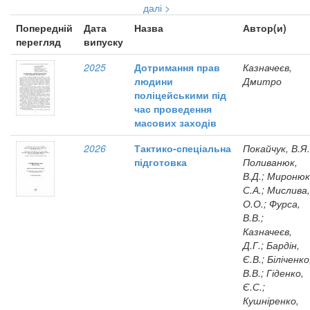
далі >
Попередній
Дата
Назва
Автор(и)
перегляд
випуску
2025
Дотримання прав
Казначеєв,
людини
Дмитро
поліцейськими під
час проведення
масових заходів
2026
Тактико-спеціальна
Покайчук, В.Я.
підготовка
Поливанюк,
В.Д.; Миронюк
С.А.; Мислива,
О.О.; Фурса,
В.В.;
Казначеєв,
Д.Г.; Бардін,
Є.В.; Біліченко
В.В.; Гіденко,
Є.С.;
Кушніренко,