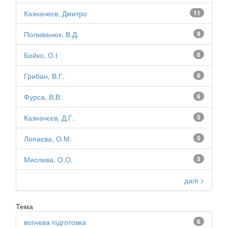
Казначеєв, Дмитро
11
Поливанюк, В.Д.
9
Бойко, О.І.
6
Грибан, В.Г.
6
Фурса, В.В.
6
Казначєєв, Д.Г.
5
Лопаєва, О.М.
5
Мислива, О.О.
5
далі >
Тема
вогнева підготовка
6