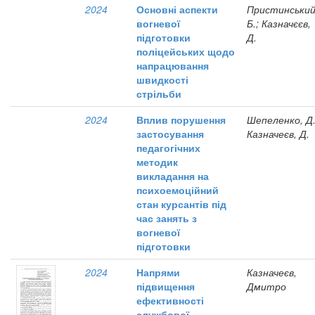
2024
Основні аспекти
Пристинський
вогневої
Б.; Казначєєв,
підготовки
Д.
поліцейських щодо
напрацювання
швидкості
стрільби
2024
Вплив порушення
Шепеленко, Д.
застосування
Казначеєв, Д.
педагогічних
методик
викладання на
психоемоційний
стан курсантів під
час занять з
вогневої
підготовки
2024
Напрями
Казначеєв,
підвищення
Дмитро
ефективності
службової