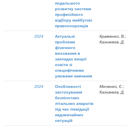
подальшого
розвитку системи
професійного
відбору майбутніх
правоохоронців
2024
Актуальні
Кравченко, В.;
проблеми
Казначеєв, Д.
фізичного
виховання в
закладах вищої
освіти зі
специфічними
умовами навчання
2024
Особливості
Мінченко, Є.;
застосування
Казначеєв, Д.
безпілотних
літальних апаратів
під час ліквідації
надзвичайних
ситуацій