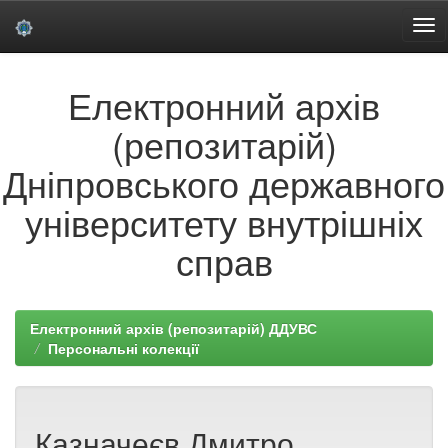
Skip
Електронний архів
navigation
(репозитарій)
Дніпровського державного
університету внутрішніх
справ
Електронний архів (репозитарій) ДДУВС
Персональні колекції
Казначеєв Дмитро