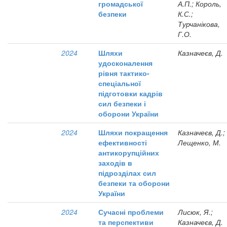
громадської
А.П.; Король,
безпеки
К.С.;
Турчанікова,
Г.О.
2024
Шляхи
Казначеєв, Д.
удосконалення
рівня тактико-
спеціальної
підготовки кадрів
сил безпеки і
оборони України
2024
Шляхи покращення
Казначеєв, Д.;
ефективності
Лещенко, М.
антикорупційних
заходів в
підрозділах сил
безпеки та оборони
України
2024
Сучасні проблеми
Лисюк, Я.;
та перспективи
Казначеєв, Д.