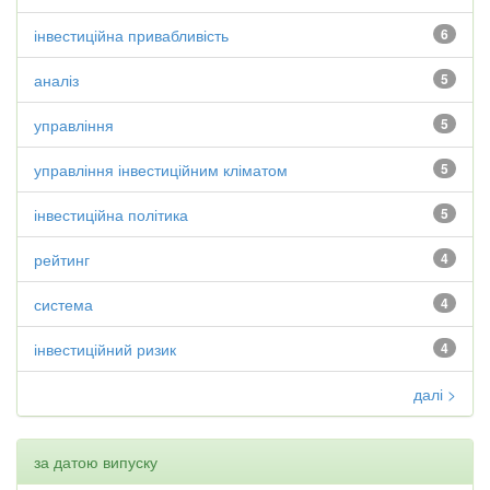
інвестиційна привабливість
6
аналіз
5
управління
5
управління інвестиційним кліматом
5
інвестиційна політика
5
рейтинг
4
система
4
інвестиційний ризик
4
далі >
за датою випуску