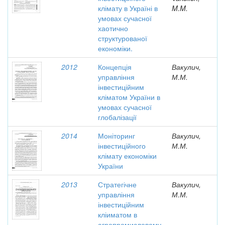
клімату в Україні в
M.M.
умовах сучасної
хаотично
структурованої
економіки.
2012
Концепція
Вакулич,
управління
М.М.
інвестиційним
кліматом України в
умовах сучасної
глобалізації
2014
Моніторинг
Вакулич,
інвестиційного
М.М.
клімату економіки
України
2013
Стратегічне
Вакулич,
управління
М.М.
інвестиційним
кліиматом в
агропромисловому