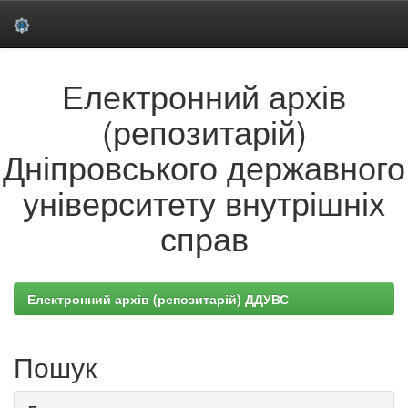
Skip
Електронний архів
navigation
(репозитарій)
Дніпровського державного
університету внутрішніх
справ
Електронний архів (репозитарій) ДДУВС
Пошук