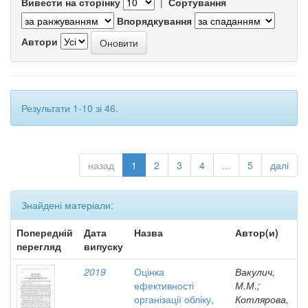
Вивести на сторінку
|
Сортування
Впорядкування
Автори
Результати 1-10 зі 46.
назад
1
2
3
4
...
5
далі
Знайдені матеріали:
Попередній
Дата
Назва
Автор(и)
перегляд
випуску
2019
Оцінка
Вакулич,
ефективності
М.М.;
організації обліку,
Котлярова,