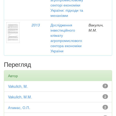
секторі економіки
України: підходи та
механізми
2013
Дослідження
Вакулич,
інвестиційного
М.М.
клімату
агропромислового
сектора економіки
України
Перегляд
Автор
Vakulich, M.
7
Vakulich, M.M.
2
Атамас, О.П.
2