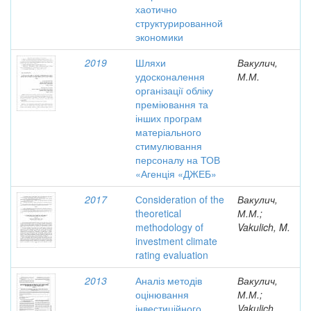
хаотично
структурированной
экономики
2019
Шляхи
Вакулич,
удосконалення
М.М.
організації обліку
преміювання та
інших програм
матеріального
стимулювання
персоналу на ТОВ
«Агенція «ДЖЕБ»
2017
Сonsideration of the
Вакулич,
theoretical
М.М.;
methodology of
Vakulich, M.
investment climate
rating evaluation
2013
Аналіз методів
Вакулич,
оцінювання
М.М.;
інвестиційного
Vakulich,