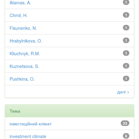
Atamas, A.
1
Chmil, H.
1
Fisunenko, N.
1
Hrabylnikova, O.
1
Kliuchnyk, R.M.
1
Kuznetsova, S.
1
Pushkina, O.
1
далі >
Тема
інвестиційний клімат
33
investment climate
8