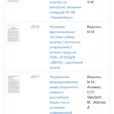
аналізу та
Х.М.
контролю активних
операцій АТ КБ
«Приватбанк»
2019
Напрями
Вакулич,
вдосконалення
М.М.
системи обліку,
аналізу і контролю
розрахунків з
оплати праці на
ТОВ «АГЕНЦІЯ
«ДЖЕБ»: критичний
аналіз
2017
Управление
Вакулич,
формированием
М.М.;
инвестиционного
Атамас,
климата
О.П.;
республики
Vakulych,
Казахстан в
M.; Atamas,
условиях
A.
современной