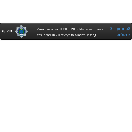
Зворотний
Авторські права © 2002-2005 Массачусетський
ДДУВС
зв’язок
технологічний інститут та Х’юлет Пакард