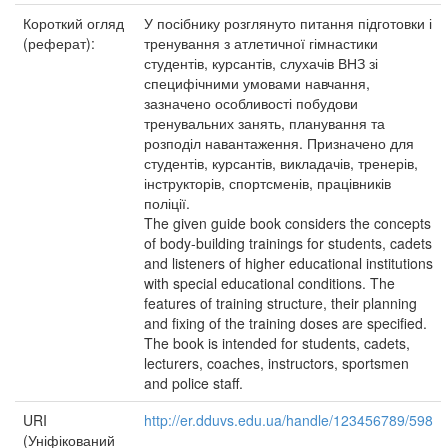
Короткий огляд
У посібнику розглянуто питання підготовки і
(реферат):
тренування з атлетичної гімнастики
студентів, курсантів, слухачів ВНЗ зі
специфічними умовами навчання,
зазначено особливості побудови
тренувальних занять, планування та
розподіл навантаження. Призначено для
студентів, курсантів, викладачів, тренерів,
інструкторів, спортсменів, працівників
поліції.
The given guide book considers the concepts
of body-building trainings for students, cadets
and listeners of higher educational institutions
with special educational conditions. The
features of training structure, their planning
and fixing of the training doses are specified.
The book is intended for students, cadets,
lecturers, coaches, instructors, sportsmen
and police staff.
URI
http://er.dduvs.edu.ua/handle/123456789/598
(Уніфікований