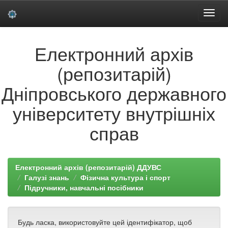
Skip
Електронний архів
navigation
(репозитарій)
Дніпровського державного
університету внутрішніх
справ
Електронний архів (репозитарій) ДДУВС
Галузі знань
Фізична культура і спорт
Підручники, навчальні посібники
Будь ласка, використовуйте цей ідентифікатор, щоб