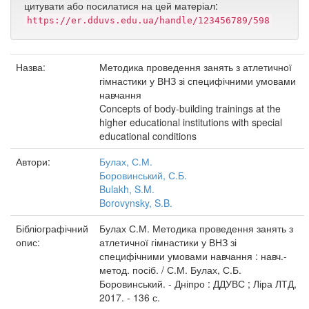
цитувати або посилатися на цей матеріал:
https://er.dduvs.edu.ua/handle/123456789/598
Назва:
Методика проведення занять з атлетичної
гімнастики у ВНЗ зі специфічними умовами
навчання
Concepts of body-building trainings at the
higher educational institutions with special
educational conditions
Автори:
Булах, С.М.
Боровинський, С.Б.
Bulakh, S.M.
Borovynsky, S.B.
Бібліографічний
Булах С.М. Методика проведення занять з
опис:
атлетичної гімнастики у ВНЗ зі
специфічними умовами навчання : навч.-
метод. посіб. / С.М. Булах, С.Б.
Боровинський. - Дніпро : ДДУВС ; Ліра ЛТД,
2017. - 136 с.