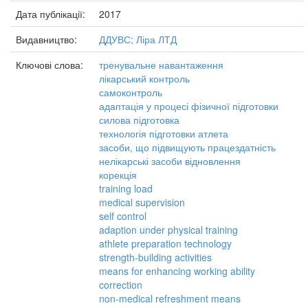
Дата публікації:
2017
Видавництво:
ДДУВС; Ліра ЛТД
Ключові слова:
тренувальне навантаження
лікарський контроль
самоконтроль
адаптація у процесі фізичної підготовки
силова підготовка
технологія підготовки атлета
засоби, що підвищують працездатність
нелікарські засоби відновлення
корекція
training load
medical supervision
self control
adaption under physical training
athlete preparation technology
strength-building activities
means for enhancing working ability
correction
non-medical refreshment means