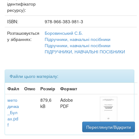
ідентифікатор
ресурсу):
ISBN:
978-966-383-981-3
Розташовується
Боровинський С.Б.
у зібраннях:
Підручники, навчальні посібники
Підручники, навчальні посібники
ПІДРУЧНИКИ, НАВЧАЛЬНІ ПОСІБНИКИ
Файли цього матеріалу:
Файл
Опис
Розмір
Формат
мето
879,6
Adobe
дичка
kB
PDF
_Бул
ах.pd
f
Переглянути/Відкрити