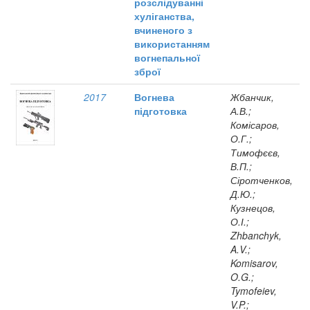
розслідуванні
хуліганства,
вчиненого з
використанням
вогнепальної
зброї
2017
Вогнева
Жбанчик,
підготовка
А.В.;
Комісаров,
О.Г.;
Тимофєєв,
В.П.;
Сіротченков,
Д.Ю.;
Кузнецов,
О.І.;
Zhbanchyk,
A.V.;
Komisarov,
O.G.;
Tymofeiev,
V.P.;