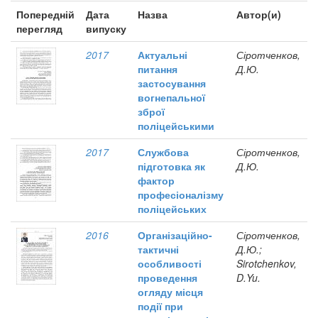
Попередній
Дата
Назва
Автор(и)
перегляд
випуску
2017
Актуальні
Сіротченков,
питання
Д.Ю.
застосування
вогнепальної
зброї
поліцейськими
2017
Службова
Сіротченков,
підготовка як
Д.Ю.
фактор
професіоналізму
поліцейських
2016
Організаційно-
Сіротченков,
тактичні
Д.Ю.;
особливості
Sirotchenkov,
проведення
D.Yu.
огляду місця
події при