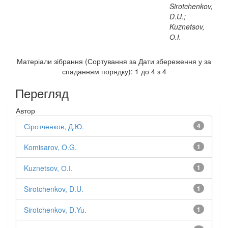
Sirotchenkov,
D.U.;
Kuznetsov,
О.І.
Матеріали зібрання (Сортування за Дати збереження у за
спаданням порядку): 1 до 4 з 4
Перегляд
Автор
Сіротченков, Д.Ю.
4
Komisarov, O.G.
1
Kuznetsov, О.І.
1
Sirotchenkov, D.U.
1
Sirotchenkov, D.Yu.
1