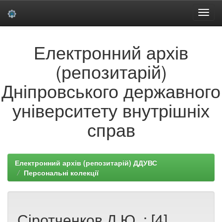
Skip
Електронний архів
navigation
(репозитарій)
Дніпровського державного
університету внутрішніх
справ
Електронний архів (репозитарій) ДДУВС
Персональні колекції
Сіротченков Д.Ю. : [4]