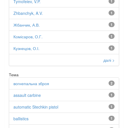
Tymofeiev, V.P.
1
Zhbanchyk, A.V.
1
Жбанчик, А.В.
1
Комісаров, О.Г.
1
Кузнецов, О.І.
1
далі >
Тема
вогнепальна зброя
2
assault carbine
1
automatic Stechkin pistol
1
ballistics
1