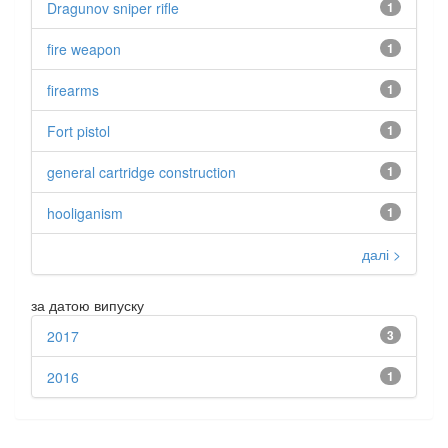
Dragunov sniper rifle
1
fire weapon
1
firearms
1
Fort pistol
1
general cartridge construction
1
hooliganism
1
далі >
за датою випуску
2017
3
2016
1