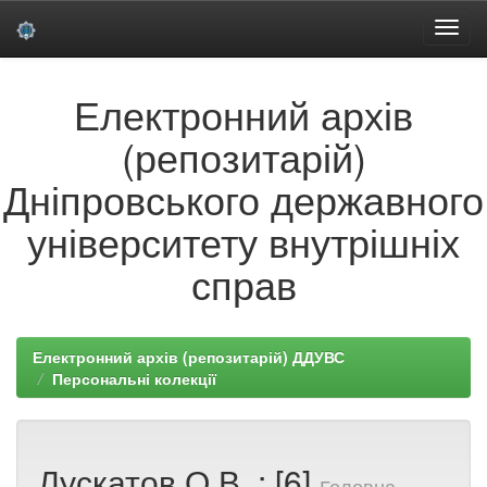
Skip
Електронний архів
navigation
(репозитарій)
Дніпровського державного
університету внутрішніх
справ
Електронний архів (репозитарій) ДДУВС
Персональні колекції
Лускатов О.В. : [6]
Головна