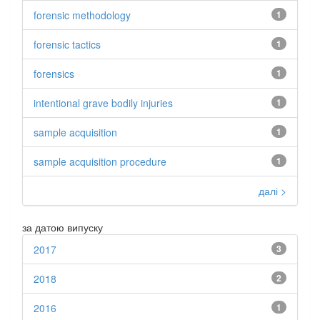
forensic methodology
1
forensic tactics
1
forensics
1
intentional grave bodily injuries
1
sample acquisition
1
sample acquisition procedure
1
далі >
за датою випуску
2017
3
2018
2
2016
1