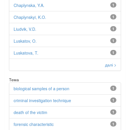
Chaplynska, Y.A.
1
Chaplynskyi, K.O.
1
Liudvik, V.D.
1
Luskatov, O.
1
Luskatova, T.
1
далі >
Тема
biological samples of a person
1
criminal investigation technique
1
death of the victim
1
forensic characteristic
1