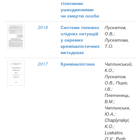
тілесними
ушкодженнями
чи смертю особи
2018
Системи типових
Лускатов,
слідчих ситуацій
О.В.;
у окремих
Лускатова,
криміналістичних
Т.О.
методиках
2017
Криміналістика
Чаплинський,
К.О.;
Лускатов,
О.В.; Пиріг,
І.В.;
Плетенець,
В.М.;
Чаплинська,
Ю.А.;
Chaplynskyi,
K.O.;
Luskatov,
O.V.; Pyrih,