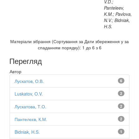
V.D.;
Panteleev,
K.M.; Pavlova,
N.V.; Bidniak,
H.S.
Матеріали зібрання (Сортування за Дати збереження у за
спаданням порядку): 1 до 6 з 6
Перегляд
Автор
Лускатов, О.В.
6
Luskatov, O.V.
2
Лускатова, Т.О.
2
Пантелєєв, К.М.
2
Bidniak, H.S.
1