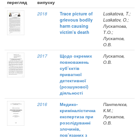
перегляд
випуску
2018
Trace picture of
Luskatova, T.;
grievous bodily
Luskatov, O.;
harm causing
Лускатова,
victim’s death
Т.О.;
Лускатов,
О.В.
2017
Щодо окремих
Лускатов,
повноважень
О.В.
суб’єктів
приватної
детективної
(розшукової)
діяльності
2016
Медико-
Пантелєєв,
криміналістична
К.М.;
експертиза при
Лускатов,
розслідуванні
О.В.
злочинів,
пов’язаних з