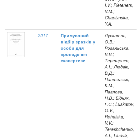
I.V.; Pletenets,
V.M.;
Chaplynska,
Y.A.
2017
Примусовий
Лускатов,
відбір зразків у
О.В.;
особи для
Рогальська,
проведення
В.В.;
експертизи
Терещенко,
А.І.; Людвік,
В.Д.;
Пантелєєв,
К.М.;
Павлова,
Н.В.; Бідняк,
Г.С.; Luskatov,
O.V.;
Rohalska,
V.V.;
Tereshchenko,
A.I.; Liudvik,