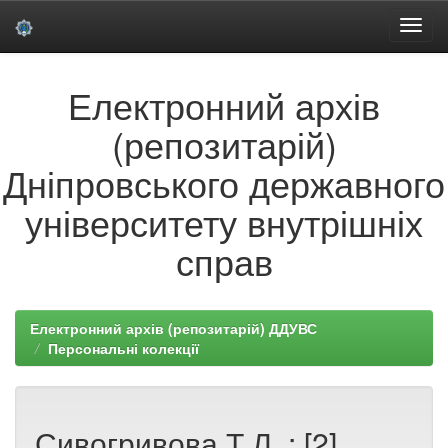
Skip
Електронний архів
navigation
(репозитарій)
Дніпровського державного
університету внутрішніх
справ
Електронний архів (репозитарій) ДДУВС
Персональні колекції
Сивогривова Т.Л. : [2]