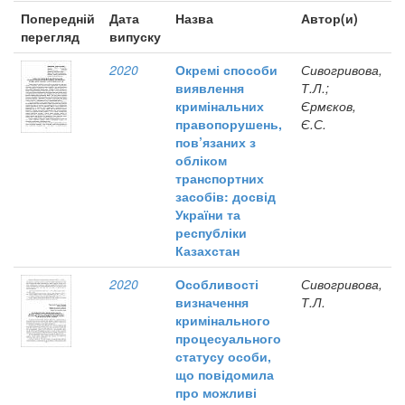
Попередній
Дата
Назва
Автор(и)
перегляд
випуску
2020
Окремі способи
Сивогривова,
виявлення
Т.Л.;
кримінальних
Єрмєков,
правопорушень,
Є.С.
пов’язаних з
обліком
транспортних
засобів: досвід
України та
республіки
Казахстан
2020
Особливості
Сивогривова,
визначення
Т.Л.
кримінального
процесуального
статусу особи,
що повідомила
про можливі