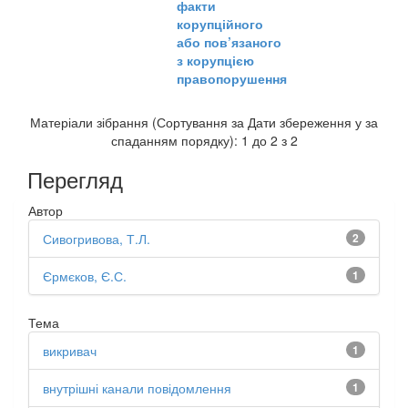
факти
корупційного
або пов’язаного
з корупцією
правопорушення
Матеріали зібрання (Сортування за Дати збереження у за
спаданням порядку): 1 до 2 з 2
Перегляд
Автор
Сивогривова, Т.Л.
2
Єрмєков, Є.С.
1
Тема
викривач
1
внутрішні канали повідомлення
1