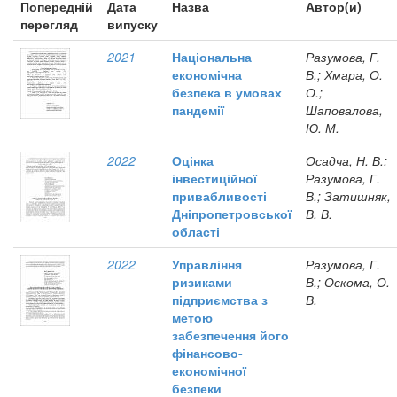
Попередній
Дата
Назва
Автор(и)
перегляд
випуску
2021
Національна
Разумова, Г.
економічна
В.; Хмара, О.
безпека в умовах
О.;
пандемії
Шаповалова,
Ю. М.
2022
Оцінка
Осадча, Н. В.;
інвестиційної
Разумова, Г.
привабливості
В.; Затишняк,
Дніпропетровської
В. В.
області
2022
Управління
Разумова, Г.
ризиками
В.; Оскома, О.
підприємства з
В.
метою
забезпечення його
фінансово-
економічної
безпеки