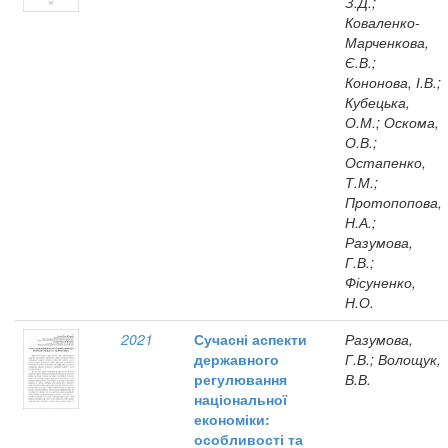
З.Д.;
Коваленко-
Марченкова,
Є.В.;
Кононова, І.В.;
Кубецька,
О.М.; Оскома,
О.В.;
Остапенко,
Т.М.;
Протопопова,
Н.А.;
Разумова,
Г.В.;
Фісуненко,
Н.О.
2021
Сучасні аспекти
Разумова,
державного
Г.В.; Волощук,
регулювання
В.В.
національної
економіки:
особливості та