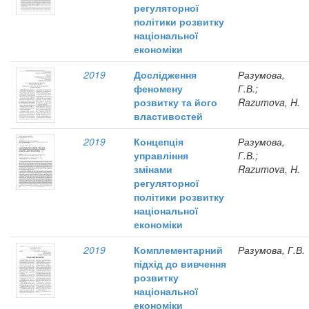
регуляторної
політики розвитку
національної
економіки
2019
Дослідження
Разумова,
феномену
Г.В.;
розвитку та його
Razumova, H.
властивостей
2019
Концепція
Разумова,
управління
Г.В.;
змінами
Razumova, H.
регуляторної
політики розвитку
національної
економіки
2019
Комплементарний
Разумова, Г.В.
підхід до вивчення
розвитку
національної
економіки