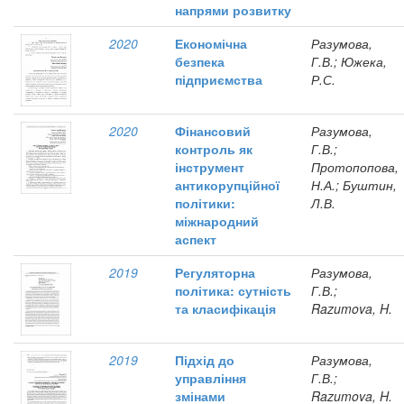
напрями розвитку
2020
Економічна
Разумова,
безпека
Г.В.; Южека,
підприємства
Р.С.
2020
Фінансовий
Разумова,
контроль як
Г.В.;
інструмент
Протопопова,
антикорупційної
Н.А.; Буштин,
політики:
Л.В.
міжнародний
аспект
2019
Регуляторна
Разумова,
політика: сутність
Г.В.;
та класифікація
Razumova, H.
2019
Підхід до
Разумова,
управління
Г.В.;
змінами
Razumova, H.