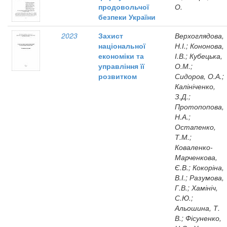
продовольчої
О.
безпеки України
2023
Захист
Верхоглядова,
національної
Н.І.; Кононова,
економіки та
І.В.; Кубецька,
управління її
О.М.;
розвитком
Сидоров, О.А.;
Калініченко,
З.Д.;
Протопопова,
Н.А.;
Остапенко,
Т.М.;
Коваленко-
Марченкова,
Є.В.; Кокоріна,
В.І.; Разумова,
Г.В.; Хамініч,
С.Ю.;
Альошина, Т.
В.; Фісуненко,