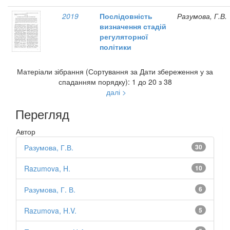
2019
Послідовність
Разумова, Г.В.
визначення стадій
регуляторної
політики
Матеріали зібрання (Сортування за Дати збереження у за
спаданням порядку): 1 до 20 з 38
далі >
Перегляд
Автор
Разумова, Г.В.
30
Razumova, H.
10
Разумова, Г. В.
6
Razumova, H.V.
5