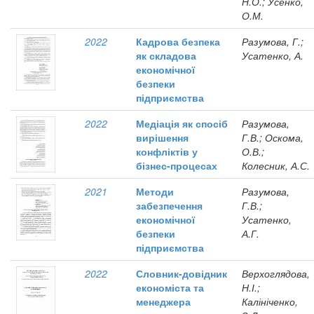
Н.О.; Усенко,
О.М.
2022
Кадрова безпека
Разумова, Г.;
як складова
Усатенко, А.
економічної
безпеки
підприємства
2022
Медіація як спосіб
Разумова,
вирішення
Г.В.; Оскома,
конфліктів у
О.В.;
бізнес-процесах
Колесник, А.С.
2021
Методи
Разумова,
забезпечення
Г.В.;
економічної
Усатенко,
безпеки
А.Г.
підприємства
2022
Словник-довідник
Верхоглядова,
економіста та
Н.І.;
менеджера
Калініченко,