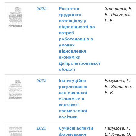
2022
Розвиток
Затишняк, В.
трудового
В.; Разумова,
потенціалу у
Г. В.
відповідності до
потреб
роботодавців в
умовах
відновлення
економіки
Дніпропетровської
області
2023
Інституційне
Разумова, Г.
регулювання
В.; Затишняк,
національної
В. В.
економіки в
контексті
промислової
політики
2023
Сучасні аспекти
Разумова, Г.
формування
В.; Хмара, О.