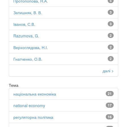
Протопопова, Н.А.
5
Затишняк, В. В.
3
Іванов, С.В.
3
Razumova, G.
2
Верхоглядова, Н.І.
2
Гнатченко, О.В.
2
далі >
Тема
національна економіка
21
national economy
17
регуляторна політика
16