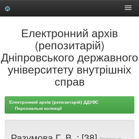
Skip
Електронний архів
navigation
(репозитарій)
Дніпровського державного
університету внутрішніх
справ
Електронний архів (репозитарій) ДДУВС
Персональні колекції
Разумова Г. В. : [38]
Головна