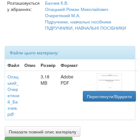
Розташовується
Бахчев К.В.
у зібраннях:
Опацький Роман Миколайович
Очеретяний М.А.
Підручники, навчальні посібники
ПІДРУЧНИКИ, НАВЧАЛЬНІ ПОСІБНИКИ
Файли цього матеріалу:
Файл
Опис
Розмір
Формат
Опац
3,18
Adobe
ький_
MB
PDF
Очер
етяни
Переглянути/Відкрити
й_Ба
хчев.
pdf
Показати повний опис матеріалу