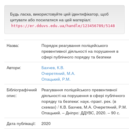
Будь ласка, використовуйте цей ідентифікатор, щоб
цитувати або посилатися на цей матеріал:
https://er.dduvs.edu.ua/handle/123456789/5148
Назва:
Порядок реагування поліцейського
превентивної діяльності на порушення в
сфері публічного порядку та безпеки
Автори:
Бахчев, К.В.
Очеретяний, М.А.
Опацький, Р.М.
Бібліографічний
Реагування поліцейського превентивної
опис:
діяльності на порушення в сфері публічного
порядку та безпеки: наук.-практ. рек. (в
схемах) / К.В. Бахчев, М.А. Очеретяний, Р.М.
Опацький. – Дніпро: ДДУВС, 2020. – 90 с.
Дата публікації:
2020