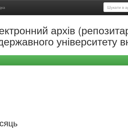
дка
ектронний архів (репозитар
державного університету в
ісяць