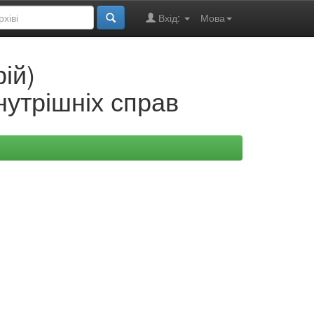
Вхід:
Мова
ій)
нутрішніх справ