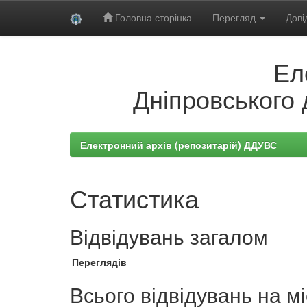
Головна сторінка
Перегляд
Дові
Skip
Ел
navigation
Дніпровського 
Електронний архів (репозитарій) ДДУВС
Статистика
Відвідувань загалом
Переглядів
Всього відвідувань на м