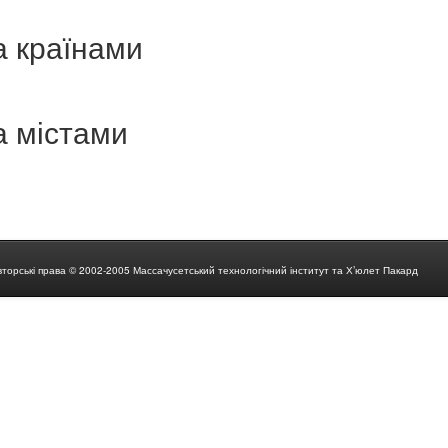
а країнами
а містами
вторські права © 2002-2005 Массачусетський технологічний інститут та Х’юлет Пакард