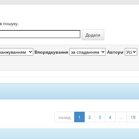
в пошуку.
Впорядкування
Автори
назад
1
2
3
4
...
18