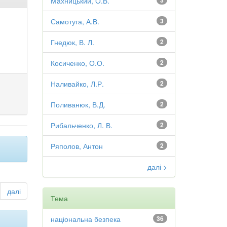
Махницький, О.В.
3
Самотуга, А.В.
3
Гнедюк, В. Л.
2
Косиченко, О.О.
2
Наливайко, Л.Р.
2
Поливанюк, В.Д.
2
Рибальченко, Л. В.
2
Ряполов, Антон
2
далі >
далі
Тема
національна безпека
36