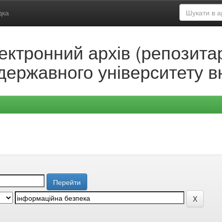
дка
ектронний архів (репозитар
державного університету в