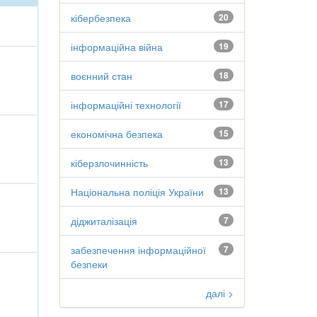
кібербезпека
20
інформаційна війна
19
воєнний стан
18
інформаційні технології
17
економічна безпека
15
кіберзлочинність
13
Національна поліція України
13
діджиталізація
7
забезпечення інформаційної
7
безпеки
далі >