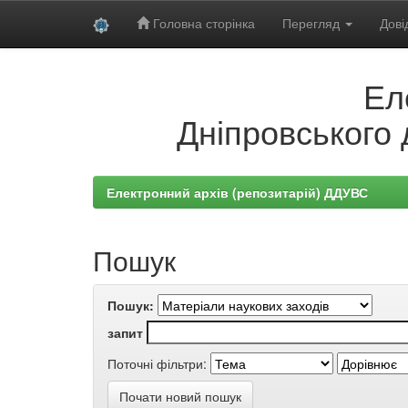
Головна сторінка
Перегляд
Дові
Skip
Ел
navigation
Дніпровського 
Електронний архів (репозитарій) ДДУВС
Пошук
Пошук:
запит
Поточні фільтри:
Почати новий пошук