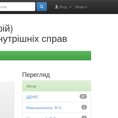
Вхід:
Мова
ій)
нутрішніх справ
Перегляд
Автор
ДДУВС
37
Мирошниченко, В.О.
4