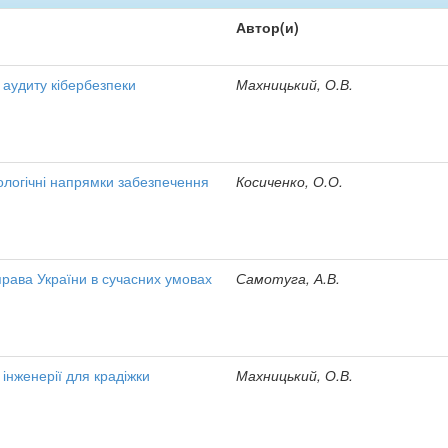
Автор(и)
 аудиту кібербезпеки
Махницький, О.В.
хологічні напрямки забезпечення
Косиченко, О.О.
права України в сучасних умовах
Самотуга, А.В.
інженерії для крадіжки
Махницький, О.В.