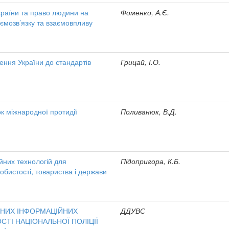
країни та право людини на
Фоменко, А.Є.
ємозв’язку та взаємовпливу
ення України до стандартів
Грицай, І.О.
к міжнародної протидії
Поливанюк, В.Д.
йних технологій для
Підопригора, К.Б.
обистості, товариства і держави
НИХ ІНФОРМАЦІЙНИХ
ДДУВС
СТІ НАЦІОНАЛЬНОЇ ПОЛІЦІЇ