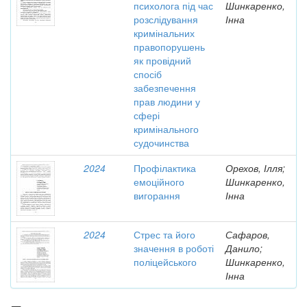
психолога під час
Шинкаренко,
розслідування
Інна
кримінальних
правопорушень
як провідний
спосіб
забезпечення
прав людини у
сфері
кримінального
судочинства
2024
Профілактика
Орехов, Ілля;
емоційного
Шинкаренко,
вигорання
Інна
2024
Стрес та його
Сафаров,
значення в роботі
Данило;
поліцейського
Шинкаренко,
Інна