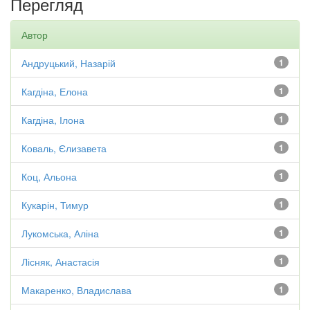
Перегляд
Автор
Андруцький, Назарій
1
Кагдіна, Елона
1
Кагдіна, Ілона
1
Коваль, Єлизавета
1
Коц, Альона
1
Кукарін, Тимур
1
Лукомська, Аліна
1
Лісняк, Анастасія
1
Макаренко, Владислава
1