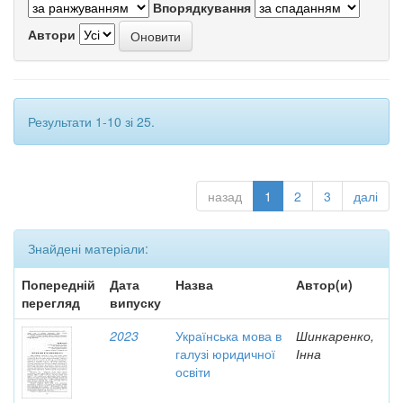
Впорядкування
Автори
Результати 1-10 зі 25.
назад
1
2
3
далі
Знайдені матеріали:
Попередній
Дата
Назва
Автор(и)
перегляд
випуску
2023
Українська мова в
Шинкаренко,
галузі юридичної
Інна
освіти