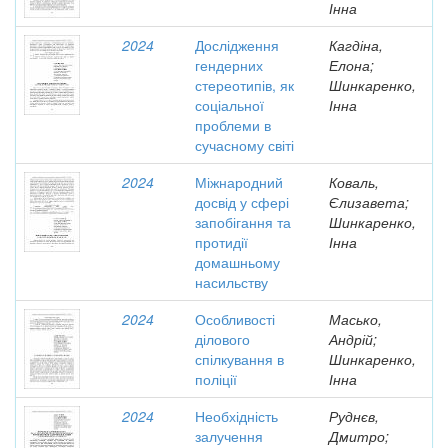
Інна
2024
Дослідження
Кагдіна,
гендерних
Елона;
стереотипів, як
Шинкаренко,
соціальної
Інна
проблеми в
сучасному світі
2024
Міжнародний
Коваль,
досвід у сфері
Єлизавета;
запобігання та
Шинкаренко,
протидії
Інна
домашньому
насильству
2024
Особливості
Масько,
ділового
Андрій;
спілкування в
Шинкаренко,
поліції
Інна
2024
Необхідність
Руднєв,
залучення
Дмитро;