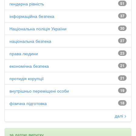
гендерна рівність
51
інформаційна безпека
37
Національна поліція України
30
національна безпека
27
права людини
23
економічна безпека
21
протидія корупції
21
внутрішньо переміщені особи
19
фізична підготовка
18
далі >
за датою випуску