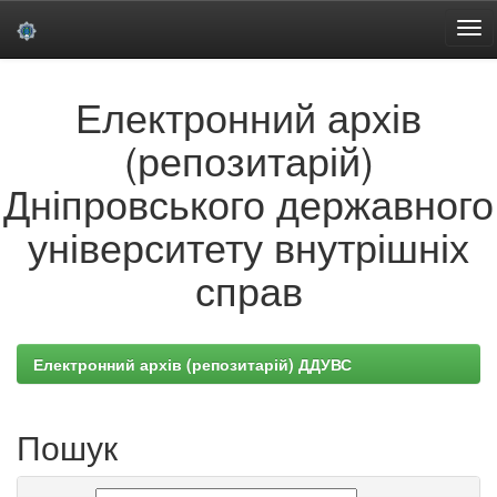
Skip
Електронний архів
navigation
(репозитарій)
Дніпровського державного
університету внутрішніх
справ
Електронний архів (репозитарій) ДДУВС
Пошук