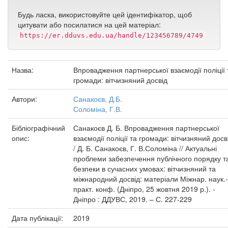
Будь ласка, використовуйте цей ідентифікатор, щоб
цитувати або посилатися на цей матеріал:
https://er.dduvs.edu.ua/handle/123456789/4749
Назва:
Впровадження партнерської взаємодії поліції 
громади: вітчизняний досвід
Автори:
Санакоєв, Д.Б.
Соломіна, Г.В.
Бібліографічний
Санакоєв Д. Б. Впровадження партнерської
опис:
взаємодії поліції та громади: вітчизняний досв
/ Д. Б. Санакоєв, Г. В.Соломіна // Актуальні
проблеми забезпечення публічного порядку т
безпеки в сучасних умовах: вітчизняний та
міжнародний досвід: матеріали Міжнар. наук.-
практ. конф. (Дніпро, 25 жовтня 2019 р.). -
Дніпро : ДДУВС, 2019. – С. 227-229
Дата публікації:
2019