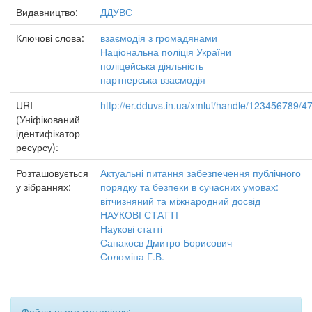
Видавництво:
ДДУВС
Ключові слова:
взаємодія з громадянами
Національна поліція України
поліцейська діяльність
партнерська взаємодія
URI
http://er.dduvs.in.ua/xmlui/handle/123456789/4
(Уніфікований
ідентифікатор
ресурсу):
Розташовується
Актуальні питання забезпечення публічного
у зібраннях:
порядку та безпеки в сучасних умовах:
вітчизняний та міжнародний досвід
НАУКОВІ СТАТТІ
Наукові статті
Санакоєв Дмитро Борисович
Соломіна Г.В.
Файли цього матеріалу: