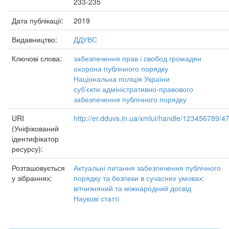
233-235
Дата публікації:
2019
Видавництво:
ДДУВС
Ключові слова:
забезпечення прав і свобод громадян
охорона публічного порядку
Національна поліція України
суб’єкти адміністративно-правового
забезпечення публічного порядку
URI
http://er.dduvs.in.ua/xmlui/handle/123456789/4
(Уніфікований
ідентифікатор
ресурсу):
Розташовується
Актуальні питання забезпечення публічного
у зібраннях:
порядку та безпеки в сучасних умовах:
вітчизняний та міжнародний досвід
Наукові статті