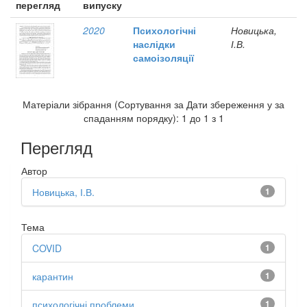
перегляд
випуску
2020
Психологічні
Новицька,
наслідки
І.В.
самоізоляції
Матеріали зібрання (Сортування за Дати збереження у за
спаданням порядку): 1 до 1 з 1
Перегляд
Автор
Новицька, І.В.
1
Тема
COVID
1
карантин
1
психологічні проблеми
1