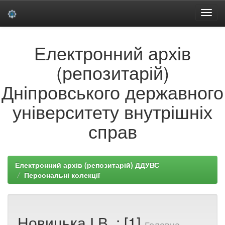
Skip
Електронний архів
navigation
(репозитарій)
Дніпровського державного
університету внутрішніх
справ
Електронний архів (репозитарій) ДДУВС
Персональні колекції
Новицька І.В. : [1]
Головна