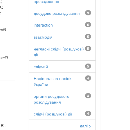
провадження
.;
.;
;
досудове розслідування
9
interaction
6
ксій
взаємодія
5
негласні слідчі (розшукові)
5
дії
ксій
слідчий
5
Національна поліція
4
України
органи досудового
4
розслідування
слідчі (розшукові) дії
4
 В.;
далі >