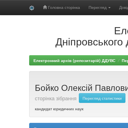
Головна сторінка
Перегляд
Дові
Skip
Ел
navigation
Дніпровського 
Електронний архів (репозитарій) ДДУВС
Пе
Бойко Олексій Павлови
сторінка зібрання
Перегляд статистики
кандидат юридичних наук