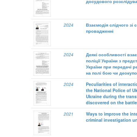
досудового розслідув
2024
Взаємодія слідчого зі 
провадженні
2024
Деякі особливості взає
поліції України з пре
України при передачі р
на полі бою чи деокуп
2024
Peculiarities of interact
the National Police of U
Ukraine during the tran
discovered on the battle
2021
Ways to improve the inte
criminal investigation un