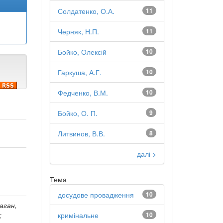
Солдатенко, О.А.
11
Черняк, Н.П.
11
Бойко, Олексій
10
Гаркуша, А.Г.
10
Федченко, В.М.
10
Бойко, О. П.
9
Литвинов, В.В.
8
далі >
Тема
досудове провадження
10
раган,
кримінальне
10
;