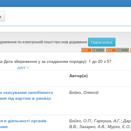
ідомлення по електронній пошті про нові додавання
а Дати збереження у за спаданням порядку): 1 до 20 з 57
далі >
Автор(и)
ти скасування запобіжного
Бойко, Олексій
ання під вартою в умовах
я в діяльності органів
Бойко, О.П.; Гаркуша, А.Г.; Да
ання
В.В.; Захарко, А.В.; Мурзо, Є.О.