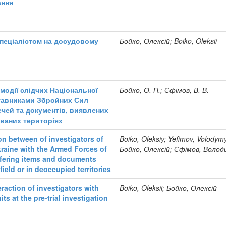
ання
спеціалістом на досудовому
Бойко, Олексій; Boiko, Oleksii
модії слідчих Національної
Бойко, О. П.; Єфімов, В. В.
дставниками Збройних Сил
ечей та документів, виявлених
ованих територіях
ion between of investigators of
Boiko, Oleksiy; Yefimov, Volodymy
kraine with the Armed Forces of
Бойко, Олексій; Єфімов, Воло
sfering items and documents
field or in deoccupied territories
raction of investigators with
Boiko, Oleksii; Бойко, Олексій
its at the pre-trial investigation