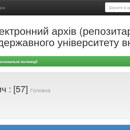
дка
ектронний архів (репозитар
державного університету в
рсональні колекції
ч : [57]
Головна