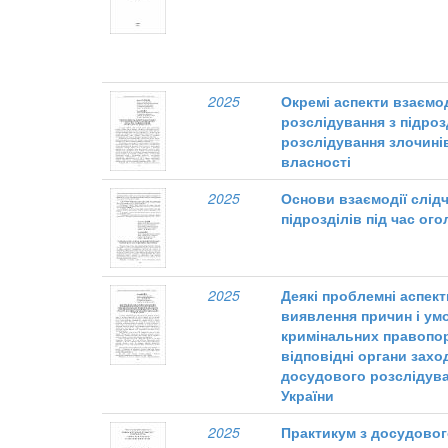
2025
Окремі аспекти взаємо
розслідування з підрозд
розслідування злочині
власності
2025
Основи взаємодії слід
підрозділів під час ог
2025
Деякі проблемні аспек
виявлення причин і ум
кримінальних правопор
відповідні органи захо
досудового розслідува
України
2025
Практикум з досудовог