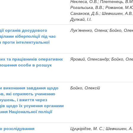
Неклеса, О.В.; Плетенець, В.М
Рогальська, В.В.; Романов, М.Ю
Санакоєв, Д.Б.; Шевчишен, А.В.
Дулкай, І.І.
дії органів досудового
Лук’яненко, Олена; Бойко, Оле
ілами кіберполіції під час
в проти інтелектуальної
чих та працівників оперативнх
Яровий, Олександр; Бойко, Оле
олошення особи в розшук
ти виконання завдання щодо
Бойко, Олексій
ов, які сприяють учиненню
ушень, і вжиття через
дів щодо їх усунення органами
ння Національної поліції
о розслідування
Цуцкірідзе, М. С.; Шевчишен, А.