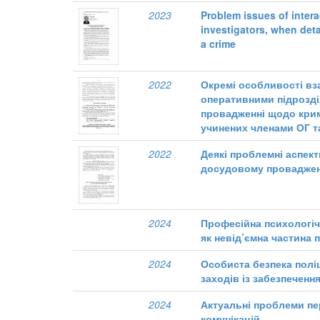
2023
Problem issues of intera
investigators, when det
a crime
2022
Окремі особливості вза
оперативними підрозд
провадженні щодо кри
учинених членами ОГ т
2022
Деякі проблемні аспек
досудовому проваджен
2024
Професійна психологіч
як невід’ємна частина 
2024
Особиста безпека полі
заходів із забезпеченн
2024
Актуальні проблеми пе
комунікацій