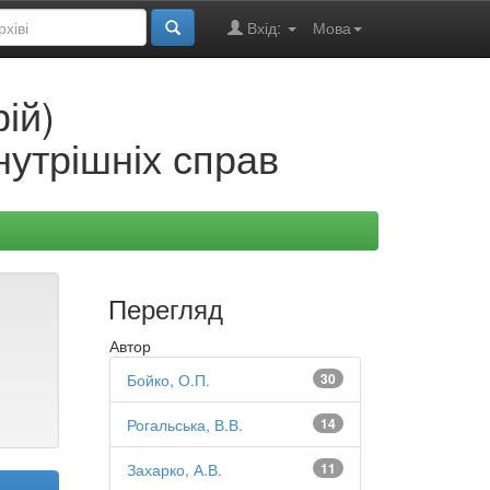
Вхід:
Мова
ій)
нутрішніх справ
Перегляд
Автор
Бойко, О.П.
30
Рогальська, В.В.
14
Захарко, А.В.
11