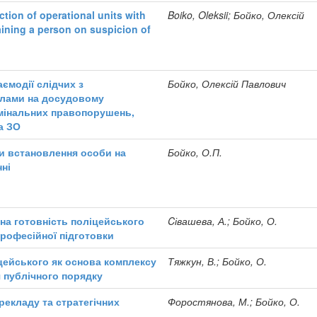
ction of operational units with
Boiko, Oleksii; Бойко, Олексій
aining a person on suspicion of
ємодії слідчих з
Бойко, Олексій Павлович
ілами на досудовому
мінальних правопорушень,
а ЗО
ти встановлення особи на
Бойко, О.П.
ні
на готовність поліцейського
Cівашева, А.; Бойко, О.
професійної підготовки
цейського як основа комплексу
Тяжкун, В.; Бойко, О.
я публічного порядку
рекладу та стратегічних
Форостянова, М.; Бойко, О.