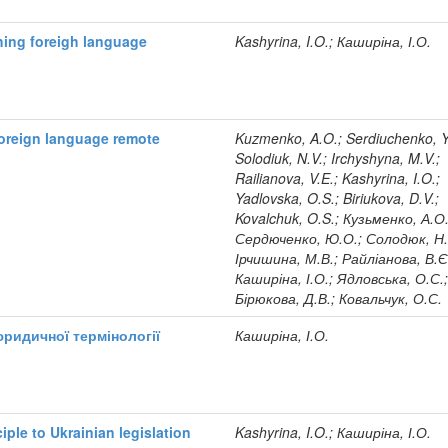
hing foreigh language
Kashyrina, I.O.; Каширіна, І.О.
oreign language remote
Kuzmenko, A.O.; Serdiuchenko, Y
Solodiuk, N.V.; Irchyshyna, M.V.;
Railianova, V.E.; Kashyrina, I.O.;
Yadlovska, O.S.; Biriukova, D.V.;
Kovalchuk, O.S.; Кузьменко, А.О.
Сердюченко, Ю.О.; Солодюк, Н.
Ірчишина, М.В.; Райліанова, В.Є
Каширіна, І.О.; Ядловська, О.С.
Бірюкова, Д.В.; Ковальчук, О.С.
юридичної термінології
Каширіна, І.О.
iple to Ukrainian legislation
Kashyrina, I.O.; Каширіна, І.О.