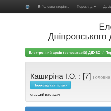
Головна сторінка
Перегляд
Дові
Skip
Ел
navigation
Дніпровського 
Електронний архів (репозитарій) ДДУВС
Пе
Каширіна І.О. : [7]
Головна 
Перегляд статистики
старший викладач