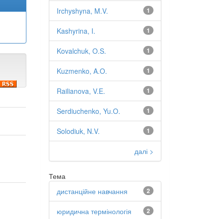
Irchyshyna, M.V.
1
Kashyrina, I.
1
Kovalchuk, O.S.
1
Kuzmenko, A.O.
1
Railianova, V.E.
1
Serdiuchenko, Yu.O.
1
Solodiuk, N.V.
1
далі >
Тема
дистанційне навчання
2
юридична термінологія
2