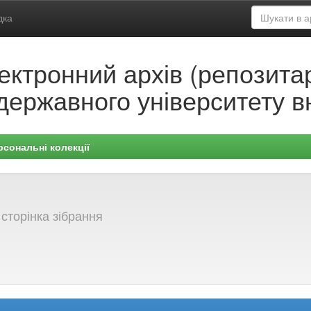
дка
ектронний архів (репозитар
державного університету в
рсональні колекції
сторінка зібрання