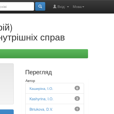
Вхід:
Мова
ій)
нутрішніх справ
Перегляд
Автор
Каширіна, І.О.
6
Kashyrina, I.O.
3
Biriukova, D.V.
1