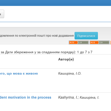
ідомлення по електронній пошті про нові додавання
за Дати збереження у за спаданням порядку): 1 до 7 з 7
Автор(и)
того, що мова є живою
Каширіна, І.О.
dent motivation in the process
Kashyrina, I.; Каширіна, І.