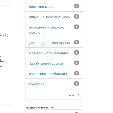
іноземна мова
2
вивчення іноземної мови
1
володіння іноземною
1
мовою
u.O.;
дистанційне викладання
1
електронного навчання
1
;
В.;
запобігання корупції
1
.;
;
засвоєння термінології
1
контроль
1
далі >
за датою випуску