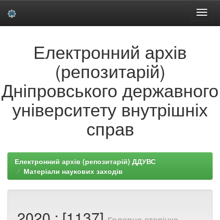
Skip
Електронний архів
navigation
(репозитарій)
Дніпровського державного
університету внутрішніх
справ
Електронний архів (репозитарій) ДДУВС
Матеріали наукових заходів
2020 : [1137]
Головна сторінка