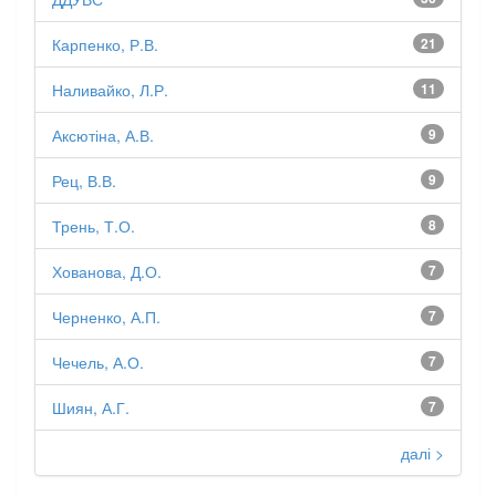
Карпенко, Р.В.
21
Наливайко, Л.Р.
11
Аксютіна, А.В.
9
Рец, В.В.
9
Трень, Т.О.
8
Хованова, Д.О.
7
Черненко, А.П.
7
Чечель, А.О.
7
Шиян, А.Г.
7
далі >