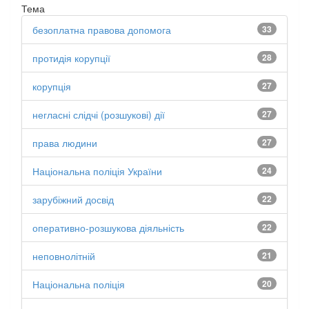
Тема
безоплатна правова допомога
33
протидія корупції
28
корупція
27
негласні слідчі (розшукові) дії
27
права людини
27
Національна поліція України
24
зарубіжний досвід
22
оперативно-розшукова діяльність
22
неповнолітній
21
Національна поліція
20